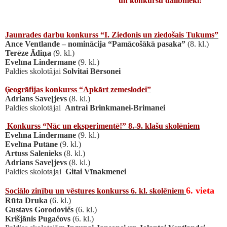
un
konkursu dalībnieki
:
Jaunrades darbu konkurss “I. Ziedonis un ziedošais Tukums”
Ance Ventlande – nomin
ā
cija “Pam
ā
co
š
ā
k
ā
pasaka”
(8. kl.)
Ter
ē
ze
Ā
di
ņ
a
(9. kl.)
Evel
ī
na Lindermane
(9. kl.)
Paldies skolot
ā
jai
Solvitai B
ē
rsonei
Ģ
eogr
ā
fijas konkurss “Apk
ā
rt zemeslodei”
Adrians Save
ļ
jevs
(8. kl.)
Paldies skolot
ā
jai
Antrai Brinkmanei-Brimanei
Konkurss “N
ā
c un eksperiment
ē
!” 8.-9. klašu skol
ē
niem
Evel
ī
na Lindermane
(9. kl.)
Evel
ī
na Put
ā
ne
(9. kl.)
Artuss Salenieks
(8. kl.)
Adrians Save
ļ
jevs
(8. kl.)
Paldies skolot
ā
j
a
i
Gitai V
ī
nakmenei
6. vieta
Soci
ā
lo zin
ī
bu un v
ē
stures konkurss 6. kl. skol
ē
niem
R
ū
ta Druka
(6. kl.)
Gustavs Gorodovi
č
s
(6. kl.)
Krišj
ā
nis Puga
č
ovs
(6. kl.)