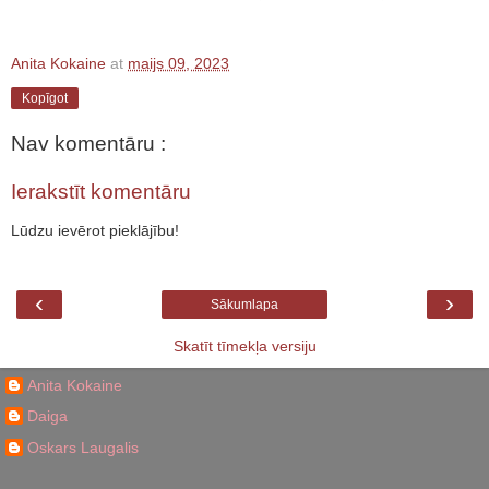
Anita Kokaine
at
maijs 09, 2023
Kopīgot
Nav komentāru :
Ierakstīt komentāru
Lūdzu ievērot pieklājību!
‹
›
Sākumlapa
Skatīt tīmekļa versiju
Anita Kokaine
Daiga
Oskars Laugalis