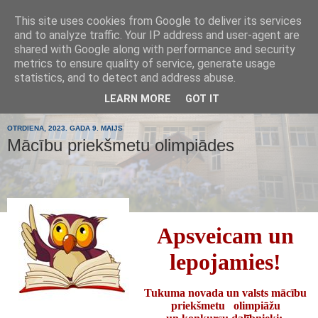
This site uses cookies from Google to deliver its services
Tumes
and to analyze traffic. Your IP address and user-agent are
shared with Google along with performance and security
metrics to ensure quality of service, generate usage
pamatskola
statistics, and to detect and address abuse.
LEARN MORE
GOT IT
OTRDIENA, 2023. GADA 9. MAIJS
Mācību priekšmetu olimpiādes
Apsveicam un
lepojamies!
Tukuma novada un valsts mācību
priekšmetu olimpiāžu