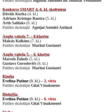
Paldies skolotaj
ā
m
Ingunai Jansonei un Jolantai Ventlandei
Konkurss SMART 4.-6. kl. skol
ē
niem
D
ā
vids Kurka
(4. kl.)
Adrians Kristaps Bautra
(5. kl.)
Artis Saldaks
(6. kl.)
Paldies skolotaj
ā
i
Agnijai Antulei-Anti
ņ
ai
Ang
ļ
u valoda 7. – 8.klas
ē
m
Maksis Kolk
ā
ns
(7. kl.)
Paldies skolot
ā
jai
Maritai Gustanei
Ang
ļ
u valoda 5. – 6. klas
ē
m
Marsels
Ž
oluds
(5. kl.)
Gustavs Gorodovi
č
s
(6. kl.)
Paldies skolot
ā
jai
Maritai Gustanei
Ķī
mija
Evel
ī
na Put
ā
ne
(9. kl.) –
2. vieta
Paldies skolot
ā
jai
Gitai V
ī
nakmene
B
iolo
ģ
ija
Evel
ī
na Put
ā
ne
(9. kl.) –
6. vieta
Paldies skolot
ā
jai
Gitai V
ī
nakmenei