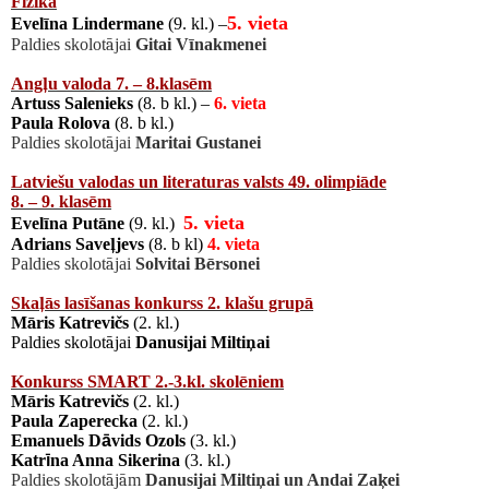
Fizika
5. vieta
Evel
ī
na Lindermane
(9. kl.) –
Paldies skolot
ā
jai
Gitai V
ī
nakmenei
Ang
ļ
u valoda 7. – 8.klas
ē
m
Artuss Salenieks
(8. b kl.) –
6. vieta
Paula Rolova
(8. b kl.)
Paldies skolot
ā
jai
Maritai Gustanei
Latviešu valodas un literaturas valsts 49. olimpi
ā
de
8. – 9. klas
ē
m
5. vieta
Evel
ī
na Put
ā
ne
(9. kl.)
Adrians Save
ļ
jevs
(8. b kl)
4. vieta
Paldies skolot
ā
jai
Solvitai B
ē
rsonei
Ska
ļā
s las
ī
š
anas konkurss 2. klašu grup
ā
M
ā
ris Katrevi
č
s
(2. kl.)
Paldies skolot
ā
jai
Danusijai Milti
ņ
ai
Konkurss SMART 2.-3.kl. skol
ē
niem
M
ā
ris Katrevi
č
s
(2. kl.)
Paula Zaperecka
(2. kl.)
Emanuels D
ā
vids Ozols
(3. kl.)
Katr
ī
na Anna Sikerina
(3. kl.)
Paldies skolot
ā
j
ā
m
Danusijai Milti
ņ
ai un Andai Za
ķ
ei