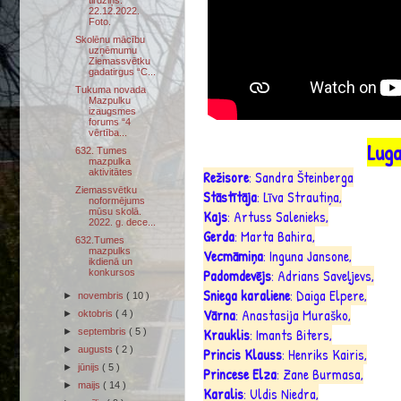
tirdziņš.
22.12.2022.
Foto.
Skolēnu mācību
uzņēmumu
Ziemassvētku
gadatirgus “C...
Tukuma novada
Mazpulku
izaugsmes
forums “4
vērtība...
Luga
632. Tumes
mazpulka
aktivitātes
Režisore
: Sandra Šteinberga
Ziemassvētku
Stāstītāja
: Līva Strautiņa,
noformējums
mūsu skolā.
Kajs
: Artuss Salenieks,
2022. g. dece...
Gerda
: Marta Bahira,
632.Tumes
mazpulks
Vecmāmiņa
: Inguna Jansone,
ikdienā un
Padomdevējs
: Adrians Saveļjevs,
konkursos
Sniega karaliene
: Daiga Elpere,
►
novembris
( 10 )
Vārna
: Anastasija Muraško,
►
oktobris
( 4 )
Krauklis
: Imants Biters,
►
septembris
( 5 )
►
augusts
( 2 )
Princis Klauss
: Henriks Kairis,
►
jūnijs
( 5 )
Princese Elza
: Zane Burmasa,
►
maijs
( 14 )
Karalis
: Uldis Niedra,