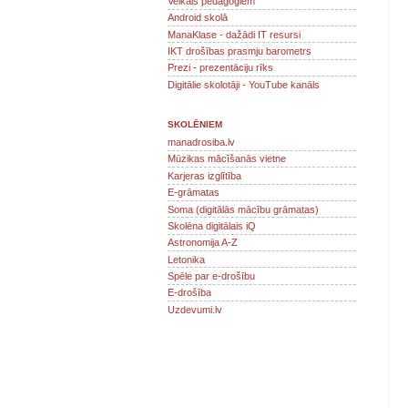
Veikals pedagogiem
Android skolā
ManaKlase - dažādi IT resursi
IKT drošības prasmju barometrs
Prezi - prezentāciju rīks
Digitālie skolotāji - YouTube kanāls
SKOLĒNIEM
manadrosiba.lv
Mūzikas mācīšanās vietne
Karjeras izglītība
E-grāmatas
Soma (digitālās mācību grāmatas)
Skolēna digitālais iQ
Astronomija A-Z
Letonika
Spēle par e-drošību
E-drošība
Uzdevumi.lv