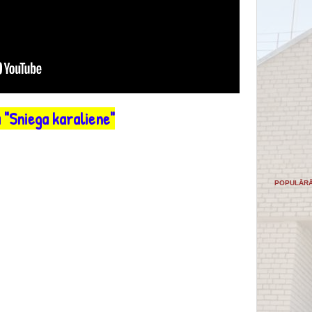
 "Sniega karaliene"
POPULĀRĀ