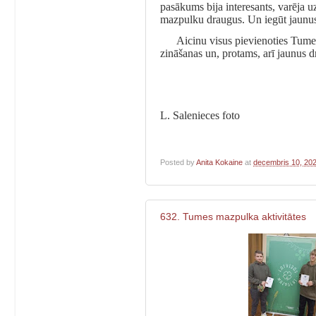
pasākums bija interesants, varēja uz
mazpulku draugus. Un iegūt jaunu
Aicinu visus pievienoties Tumes
zināšanas un, protams, arī jaunus 
L. Salenieces foto
Posted by
Anita Kokaine
at
decembris 10, 20
632. Tumes mazpulka aktivitātes