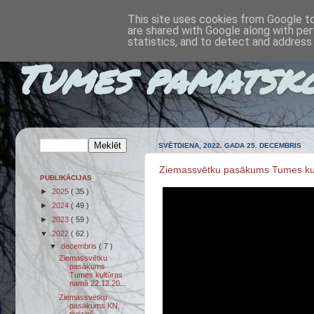
This site uses cookies from Google to 
are shared with Google along with per
statistics, and to detect and address
Tumes pamatsk
SVĒTDIENA, 2022. GADA 25. DECEMBRIS
Ziemassvētku pasākums Tumes kul
PUBLIKĀCIJAS
►
2025
( 35 )
►
2024
( 49 )
►
2023
( 59 )
▼
2022
( 62 )
▼
decembris
( 7 )
Ziemassvētku
pasākums
Tumes kultūras
namā 22.12.20...
Ziemassvētku
pasākums KN,