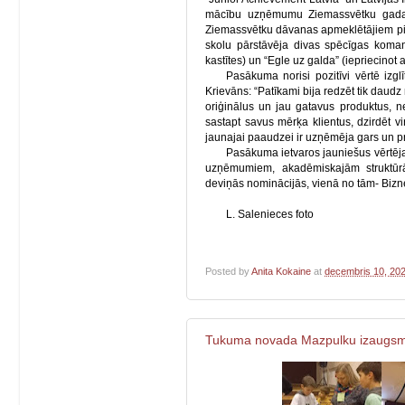
mācību uzņēmumu Ziemassvētku gadatir
Ziemassvētku dāvanas apmeklētājiem pi
skolu pārstāvēja divas spēcīgas koman
kastītes) un “Egle uz galda” (iepriecino
Pasākuma norisi pozitīvi vērtē izgl
Krievāns: “Patīkami bija redzēt tik daudz 
oriģinālus un jau gatavus produktus, ne
sastapt savus mērķa klientus, dzirdēt v
jaunajai paaudzei ir uzņēmēja gars un pr
Pasākuma ietvaros jauniešus vērtēja n
uzņēmumiem, akadēmiskajām struktūrā
deviņās nominācijās, vienā no tām- Biznes
L. Salenieces foto
Posted by
Anita Kokaine
at
decembris 10, 20
Tukuma novada Mazpulku izaugsmes