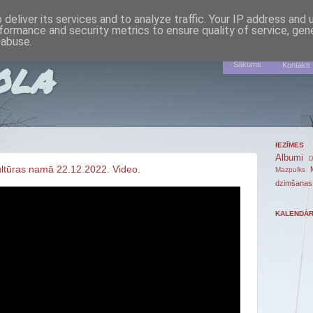
deliver its services and to analyze traffic. Your IP address and
formance and security metrics to ensure quality of service, ge
 abuse.
ola
Sākums
Kontakti
IEZĪMES
Albumi
D
tūras namā 22.12.2022. Video.
Mazpulks
dzimšanas
KALENDĀ