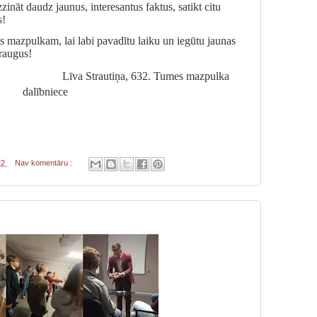
zināt daudz jaunus, interesantus faktus, satikt citu
s!
 mazpulkam, lai labi pavadītu laiku un iegūtu jaunas
draugus!
Līva Strautiņa, 632. Tumes mazpulka
dalībniece
22
Nav komentāru :