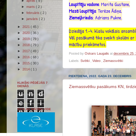
►
aprīlis
( 9 )
Laupītāju vadone
: Marita Gustane,
►
marts
( 2 )
Mazā laupītāja
: Terēze Ādiņa,
►
februāris
( 2 )
Ziemeļbriedis
: Adrians Pukne.
►
janvāris
( 2 )
►
2021
( 45 )
Dziedāja 1.-4. klašu vokālais ansamb
►
2020
( 36 )
Vēl pasākumā tika sveikti skolēni a
►
2019
( 79 )
mācību priekšmetos.
►
2018
( 79 )
►
2017
( 49 )
Posted by
Oskars Laugalis
at
decembris 25,
►
2016
( 68 )
Labels:
Svētki
,
Video
,
Ziemassvētki
►
2015
( 30 )
►
2014
( 1 )
PIEKTDIENA, 2022. GADA 23. DECEMBRIS
KLIKŠĶI PĒDĒJĀS 7
Ziemassvētku pasākums KN, tirdziņ
DIENĀS
u
n
d
e
f
i
SKOLAS MĀCĪBU VIDE
n
e
d