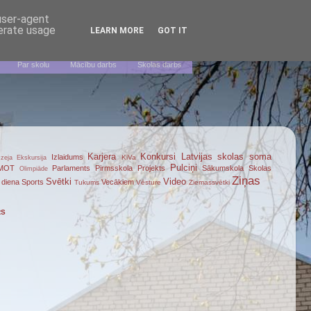
 user-agent
nerate usage
LEARN MORE
GOT IT
Par skolu
Mācību darbs
Skolas darbs
Karjera
Konkursi
Latvijas skolas soma
Izlaidums
KiVa
zeja
Ekskursija
Pulciņi
MOT
Parlaments
Pirmsskola
Projekts
Sākumskola
Skolas
Olimpiāde
Ziņas
Svētki
Video
 diena
Sports
Vecākiem
Tukums
Vēsture
Ziemassvētki
RS