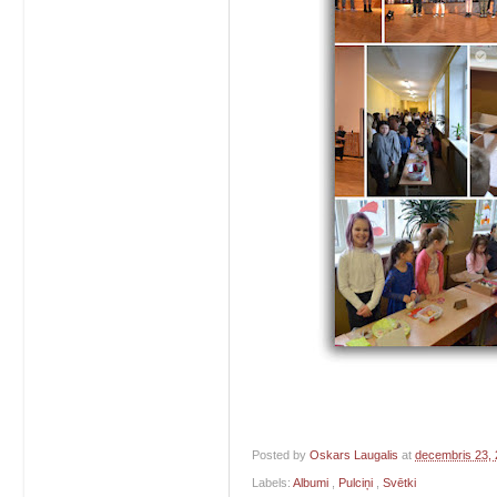
Posted by
Oskars Laugalis
at
decembris 23,
Labels:
Albumi
,
Pulciņi
,
Svētki