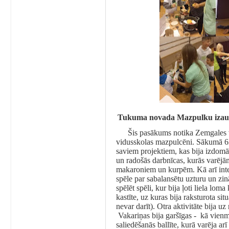
Tukuma novada Mazpulku izaugsm
Šis pasākums notika Zemgales 
vidusskolas mazpulcēni. Sākumā 63
saviem projektiem, kas bija izdomāt
un radošās darbnīcas, kurās varējā
makaroniem un kurpēm. Kā arī inte
spēle par sabalansētu uzturu un zi
spēlēt spēli, kur bija ļoti liela lo
kastīte, uz kuras bija raksturota situ
nevar darīt). Otra aktivitāte bija 
Vakariņas bija garšīgas - kā vie
saliedēšanās ballīte, kurā varēja a