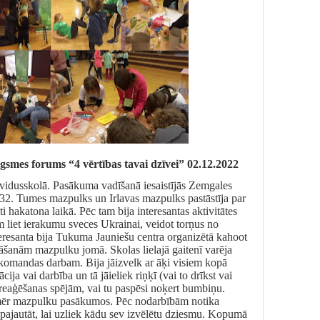
es forums “4 vērtības tavai dzīvei” 02.12.2022
vidusskolā. Pasākuma vadīšanā iesaistījās Zemgales
2. Tumes mazpulks un Irlavas mazpulks pastāstīja par
i hakatona laikā. Pēc tam bija interesantas aktivitātes
m liet ierakumu sveces Ukrainai, veidot torņus no
resanta bija Tukuma Jauniešu centra organizētā kahoot
nāšanām mazpulku jomā. Skolas lielajā gaitenī varēja
ma komandas darbam. Bija jāizvelk ar āķi visiem kopā
ācija vai darbība un tā jāieliek riņķī (vai to drīkst vai
uz reaģēšanas spējām, vai tu paspēsi noķert bumbiņu.
nmēr mazpulku pasākumos. Pēc nodarbībām notika
rī pajautāt, lai uzliek kādu sev izvēlētu dziesmu. Kopumā