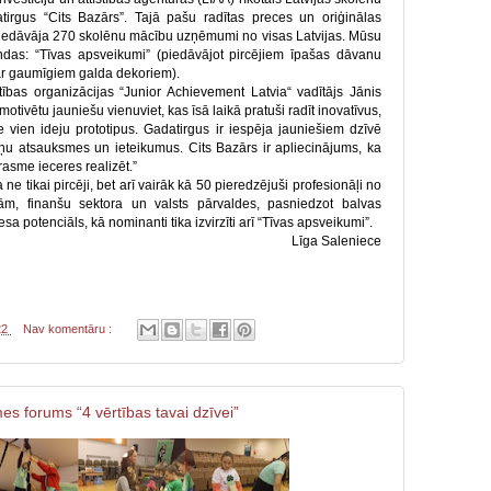
gus “Cits Bazārs”. Tajā pašu radītas preces un oriģinālas
edāvāja 270 skolēnu mācību uzņēmumi no visas Latvijas. Mūsu
das: “Tīvas apsveikumi” (piedāvājot pircējiem īpašas dāvanu
t ar gaumīgiem galda dekoriem).
ītības organizācijas “Junior Achievement Latvia“ vadītājs Jānis
motivētu jauniešu vienuviet, kas īsā laikā pratuši radīt inovatīvus,
 vien ideju prototipus. Gadatirgus ir iespēja jauniešiem dzīvē
iņu atsauksmes un ieteikumus. Cits Bazārs ir apliecinājums, ka
asme ieceres realizēt.”
e tikai pircēji, bet arī vairāk kā 50 pieredzējuši profesionāļi no
m, finanšu sektora un valsts pārvaldes, pasniedzot balvas
a potenciāls, kā nominanti tika izvirzīti arī “Tīvas apsveikumi”.
Līga Saleniece
22
Nav komentāru :
 forums “4 vērtības tavai dzīvei”