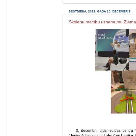
SESTDIENA, 2022. GADA 10. DECEMBRIS
Skolēnu mācību uzņēmumu Ziemass
3. decembrī, tirdzniecības centrā 
“Junior Achievement Latvia” un Latvijas I