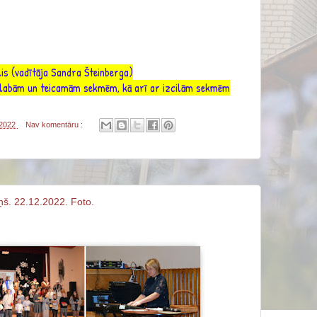
lis (vadītāja Sandra Šteinberga)
r labām un teicamām sekmēm, kā arī ar izcilām sekmēm
 2022
Nav komentāru :
š. 22.12.2022. Foto.