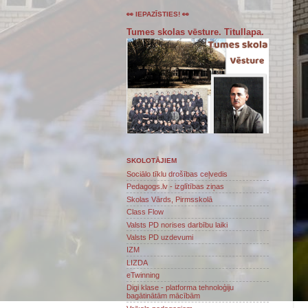
👀 IEPAZĪSTIES! 👀
Tumes skolas vēsture. Titullapa.
SKOLOTĀJIEM
Sociālo tīklu drošības ceļvedis
Pedagogs.lv - izglītības ziņas
Skolas Vārds, Pirmsskolā
Class Flow
Valsts PD norises darbību laiki
Valsts PD uzdevumi
IZM
LIZDA
eTwinning
Digi klase - platforma tehnoloģiju
bagātinātām mācībām