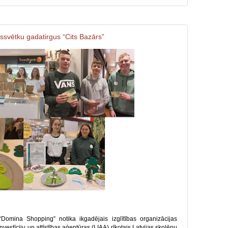
vētku gadatirgus “Cits Bazārs”
“Domina Shopping” notika ikgadējais izglītības organizācijas
nvestīciju un attīstības aģentūras (LIAA) rīkotais Latvijas skolēnu