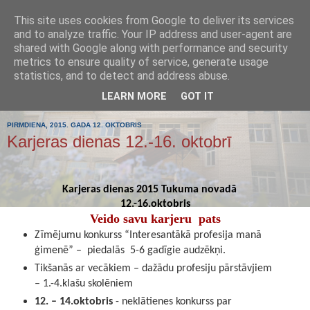
This site uses cookies from Google to deliver its services
Tumes
and to analyze traffic. Your IP address and user-agent are
shared with Google along with performance and security
metrics to ensure quality of service, generate usage
pamatskola
statistics, and to detect and address abuse.
LEARN MORE
GOT IT
PIRMDIENA, 2015. GADA 12. OKTOBRIS
Karjeras dienas 12.-16. oktobrī
Karjeras dienas 2015 Tukuma novadā
12.-16.oktobris
Veido savu karjeru  pats
Zīmējumu konkurss “Interesantākā profesija manā 
ģimenē” –  piedalās  5-6 gadīgie audzēkņi. 
Tikšanās ar vecākiem – dažādu profesiju pārstāvjiem 
– 1.-4.klašu skolēniem
1
2. – 14.oktobris
 - 
neklātienes konkurss par 