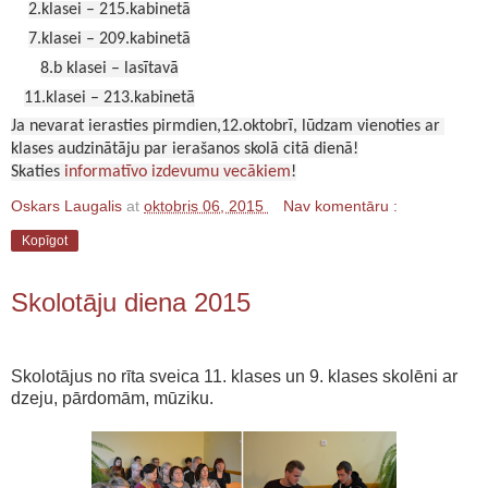
2.klasei – 215.kabinetā
7.klasei – 209.kabinetā
8.b klasei – lasītavā
11.klasei – 213.kabinetā
Ja nevarat ierasties pirmdien,12.oktobrī, lūdzam vienoties ar 
klases audzinātāju par ierašanos skolā citā dienā!
Skaties 
informatīvo izdevumu vecākiem
!
Oskars Laugalis
at
oktobris 06, 2015
Nav komentāru :
Kopīgot
Skolotāju diena 2015
Skolotājus no rīta sveica 11. klases un 9. klases skolēni ar
dzeju, pārdomām, mūziku.