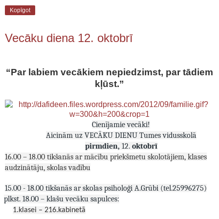
Kopīgot
Vecāku diena 12. oktobrī
“Par labiem vecākiem nepiedzimst, par tādiem
kļūst.”
Cienījamie vecāki!
Aicinām uz VECĀKU DIENU Tumes vidusskolā
pirmdien,
 12.
 oktobrī
16.
00 – 18.
00
tikšanās ar mācību priekšmetu skolotājiem, klases
audzinātāju, skolas vadību
15.00 - 
18.
00 
tikšanās ar skolas psiholoģi A.Grūbi (tel.25996275)
plkst. 18.00 – klašu vecāku sapulces:
1.klasei – 216.kabinetā