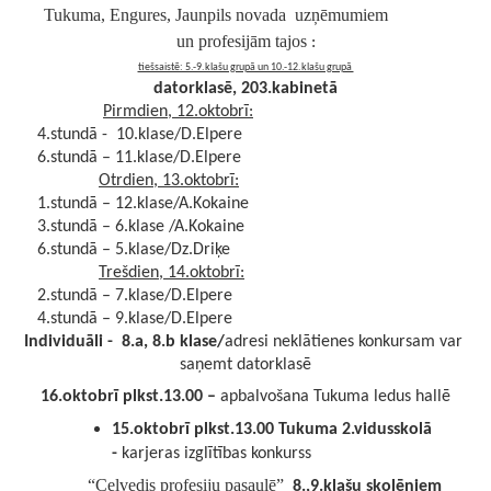
           Tukuma, Engures, Jaunpils novada  uzņēmumiem
un profesijām tajos
 :
tiešsaistē: 5.-9.klašu grupā un 10.-12.klašu grupā 
datorklasē, 203.kabinetā
Pirmdien, 12.oktobrī:
      4.stundā -  10.klase/D.Elpere
      6.stundā – 11.klase/D.Elpere
Otrdien, 13.oktobrī:
      1.stundā – 12.klase/A.Kokaine
      3.stundā – 6.klase /A.Kokaine
      6.stundā – 5.klase/Dz.Driķe
Trešdien, 14.oktobrī:
      2.stundā – 7.klase/D.Elpere
      4.stundā – 9.klase/D.Elpere
Individuāli -  8.a, 8.b klase/
adresi neklātienes konkursam var 
saņemt datorklasē
16.oktobrī plkst.13.00 – 
apbalvošana Tukuma ledus hallē
15.oktobrī plkst.13.00 Tukuma 2.vidusskolā 
- 
karjeras izglītības konkurss
“Ceļvedis profesiju pasaulē”
8.,9.klašu skolēniem