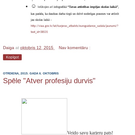
☺
 infografikā 
“Tavas attīstības iespējas skolas laikā”
, 
Ielūkojies arī
kas parāda, ka daudzas darba tirgū un dzīvē noderīgas prasmes var attīstīt 
jau skolas laikā – 
http://viaa.gov.lv/lat/karjeras_atbalsts/euroguidance_sadala/jaunumi/?
text_id=38531
Daiga
at
oktobris 12, 2015
Nav komentāru :
Kopīgot
OTRDIENA, 2015. GADA 6. OKTOBRIS
Spēle "Atver profesiju durvis"
Veido savu karjeru pats!