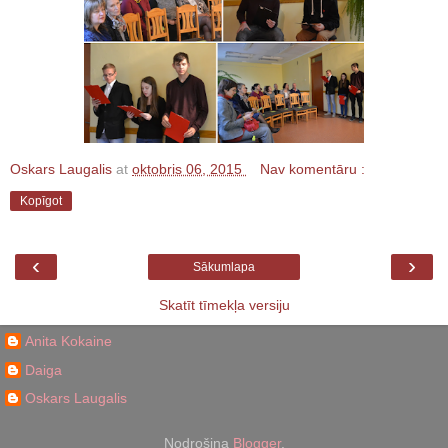
Oskars Laugalis
at
oktobris 06, 2015
Nav komentāru :
Kopīgot
‹
›
Sākumlapa
Skatīt tīmekļa versiju
Anita Kokaine
Daiga
Oskars Laugalis
Nodrošina
Blogger
.