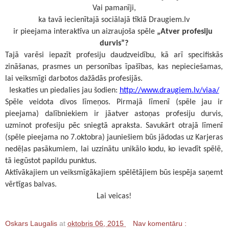
Vai pamanīji,
 ka tavā iecienītajā sociālajā tīklā Draugiem.lv 
ir pieejama interaktīva un aizraujoša spēle 
„Atver profesiju 
durvis”?
Tajā varēsi iepazīt profesiju daudzveidību, kā arī specifiskās 
zināšanas, prasmes un personības īpašības, kas nepieciešamas, 
lai veiksmīgi darbotos dažādās profesijās.
Ieskaties un piedalies jau šodien: 
http://www.draugiem.lv/viaa/
Spēle veidota divos līmeņos. Pirmajā līmenī (spēle jau ir 
pieejama) dalībniekiem ir jāatver astoņas profesiju durvis, 
uzminot profesiju pēc sniegtā apraksta. Savukārt otrajā līmenī 
(spēle pieejama no 7.oktobra) jauniešiem būs jādodas uz Karjeras 
nedēļas pasākumiem, lai uzzinātu unikālo kodu, ko ievadīt spēlē, 
tā iegūstot papildu punktus.
Aktīvākajiem un veiksmīgākajiem spēlētājiem būs iespēja saņemt 
vērtīgas balvas.
Lai veicas!
Oskars Laugalis
at
oktobris 06, 2015
Nav komentāru :