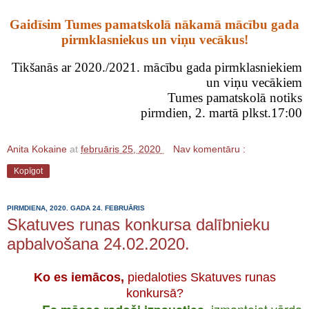
Gaid
ī
sim Tumes pamatskol
ā
n
ā
kam
ā
m
ā
c
ī
bu gada
pirmklasniekus un vi
ņ
u vec
ā
kus!
Tikšan
ā
s ar 2020./2021. m
ā
c
ī
bu gada pirmklasniekiem
un vi
ņ
u vec
ā
kiem
Tumes pamatskol
ā
notiks
pirmdien, 2. mart
ā
plkst.17:00
Anita Kokaine
at
februāris 25, 2020
Nav komentāru :
Kopīgot
PIRMDIENA, 2020. GADA 24. FEBRUĀRIS
Skatuves runas konkursa dalībnieku
apbalvošana 24.02.2020.
Ko es iemācos,
piedaloties Skatuves runas
konkursā?