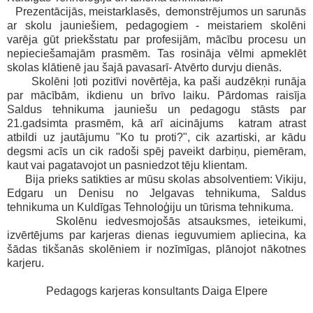
Prezentācijās, meistarklasēs, demonstrējumos un sarunās
ar skolu jauniešiem, pedagogiem - meistariem skolēni
varēja gūt priekšstatu par profesijām, mācību procesu un
nepieciešamajām prasmēm. Tas rosināja vēlmi apmeklēt
skolas klātienē jau šajā pavasarī- Atvērto durvju dienās.
Skolēni ļoti pozitīvi novērtēja, ka paši audzēkņi runāja
par mācībām, ikdienu un brīvo laiku. Pārdomas raisīja
Saldus tehnikuma jauniešu un pedagogu stāsts par
21.gadsimta prasmēm, kā arī aicinājums katram atrast
atbildi uz jautājumu "Ko tu proti?", cik azartiski, ar kādu
degsmi acīs un cik radoši spēj paveikt darbiņu, piemēram,
kaut vai pagatavojot un pasniedzot tēju klientam.
Bija prieks satikties ar mūsu skolas absolventiem: Vikiju,
Edgaru un Denisu no Jelgavas tehnikuma, Saldus
tehnikuma un Kuldīgas Tehnoloģiju un tūrisma tehnikuma.
Skolēnu iedvesmojošās atsauksmes, ieteikumi,
izvērtējums par karjeras dienas ieguvumiem apliecina, ka
šādas tikšanās skolēniem ir nozīmīgas, plānojot nākotnes
karjeru.
Pedagogs karjeras konsultants Daiga Elpere