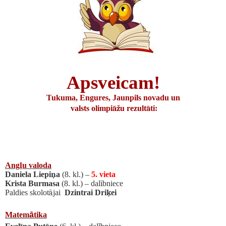
Apsveicam!
T
ukuma, Engures, Jaunpils novadu un
valsts olimpi
āž
u rezult
ā
ti:
Ang
ļ
u valoda
Daniela Liepi
ņ
a
(8. kl.) –
5. vieta
Krista Burmasa
(8. kl.) –
dal
ī
bniece
Paldies skolot
ā
jai
Dzintrai Dri
ķ
ei
Matem
ā
tika