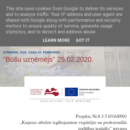
This site uses cookies from Google to deliver its services
Tumes
and to analyze traffic. Your IP address and user-agent are
shared with Google along with performance and security
metrics to ensure quality of service, generate usage
pamatskola
statistics, and to detect and address abuse.
LEARN MORE
GOT IT
OTRDIENA, 2020. GADA 25. FEBRUĀRIS
"Būšu uzņēmējs" 25.02.2020.
Projekta
Nr.8.3.5.0/16/I/001
„Karjeras atbalsts izglītojamiem vispārējās un profesionālās
izglītības iestādēs” ietvaros