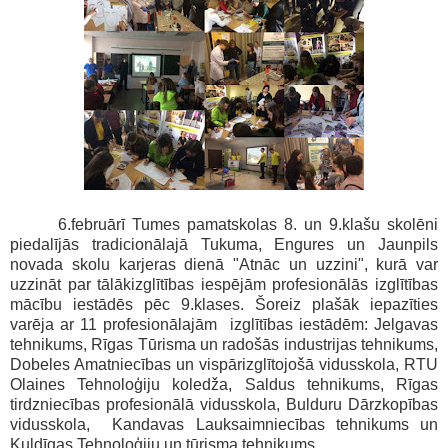
6.februārī Tumes pamatskolas 8. un 9.klašu skolēni
piedalījās tradicionālajā Tukuma, Engures un Jaunpils
novada skolu karjeras dienā "Atnāc un uzzini", kurā var
uzzināt par tālākizglītības iespējām profesionālās izglītības
mācību iestādēs pēc 9.klases. Šoreiz plašāk iepazīties
varēja ar 11 profesionālajām izglītības iestādēm: Jelgavas
tehnikums, Rīgas Tūrisma un radošās industrijas tehnikums,
Dobeles Amatniecības un vispārizglītojošā vidusskola, RTU
Olaines Tehnoloģiju koledža, Saldus tehnikums, Rīgas
tirdzniecības profesionālā vidusskola, Bulduru Dārzkopības
vidusskola, Kandavas Lauksaimniecības tehnikums un
Kuldīgas Tehnoloģiju un tūrisma tehnikums.