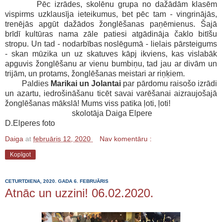
Pēc izrādes, skolēnu grupa no dažādām klasēm
vispirms uzklausīja ieteikumus, bet pēc tam - vingrinājās,
trenējās apgūt dažādos žonglēšanas paņēmienus. Šajā
brīdī kultūras nama zāle patiesi atgādināja čaklo bitīšu
stropu. Un tad - nodarbības noslēgumā - lielais pārsteigums
- skan mūzika un uz skatuves kāpj ikviens, kas vislabāk
apguvis žonglēšanu ar vienu bumbiņu, tad jau ar divām un
trijām, un protams, žonglēšanas meistari ar riņķiem.
Paldies
Marikai un Jolantai
par pārdomu raisošo izrādi
un azartu, iedrošināšanu ticēt savai varēšanai aizraujošajā
žonglēšanas mākslā! Mums viss patika ļoti, ļoti!
skolotāja Daiga Elpere
D.Elperes foto
Daiga
at
februāris 12, 2020
Nav komentāru :
Kopīgot
CETURTDIENA, 2020. GADA 6. FEBRUĀRIS
Atnāc un uzzini! 06.02.2020.