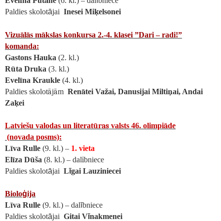
Evel
ī
na Put
ā
ne
(6. kl.) – dal
ī
bniece
Paldies skolot
ā
jai
Inesei Mi
ķ
elsonei
Vizu
ā
l
ā
s
m
ā
kslas konkursa 2.-4. klasei ”Dari – radi!”
komanda:
Gastons Hauka
(2. kl.)
R
ū
ta Druka
(3. kl.)
Evel
ī
na Kraukle
(4. kl.)
Paldies skolot
ā
j
ā
m
Ren
ā
tei Va
ž
ai, Danusijai Milti
ņ
ai, Andai
Za
ķ
ei
Latviešu valodas un literat
ūras
valsts 46. olimpi
ā
de
(novada posms):
L
ī
va Rulle
(9. kl.) –
1. vieta
El
ī
za D
ū
š
a
(8. kl.) – dal
ī
bniece
Paldies skolot
ā
jai
L
ī
gai Lauziniecei
Biolo
ģ
ija
L
ī
va Rulle
(9. kl.) – dal
ī
bniece
Paldies skolot
ā
jai
Gitai V
ī
nakmenei