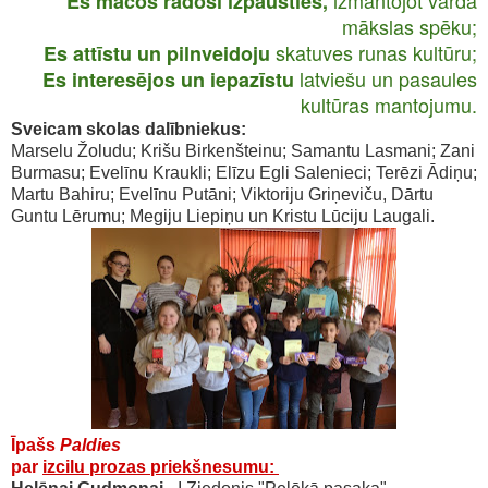
izmantojot vārda
Es mācos radoši izpausties,
mākslas spēku;
skatuves runas kultūru;
Es attīstu un pilnveidoju
latviešu un pasaules
Es interesējos un iepazīstu
kultūras mantojumu.
Sveicam skolas dalībniekus:
Marselu Žoludu; Krišu Birkenšteinu; Samantu Lasmani; Zani
Burmasu; Evelīnu Kraukli; Elīzu Egli Salenieci; Terēzi Ādiņu;
Martu Bahiru; Evelīnu Putāni; Viktoriju Griņeviču, Dārtu
Guntu Lērumu; Megiju Liepiņu un Kristu Lūciju Laugali.
Īpašs
Paldies
par
izcilu prozas priekšnesumu: