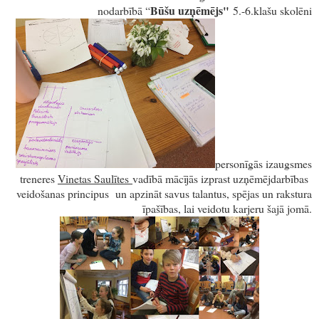
Būšu uzņēmējs"
nodarbībā “
5.-6.klašu skolēni
personīgās izaugsmes
treneres
Vinetas Saulītes
vadībā mācījās izprast uzņēmējdarbības
veidošanas principus un apzināt savus talantus, spējas un rakstura
īpašības, lai veidotu karjeru šajā jomā.