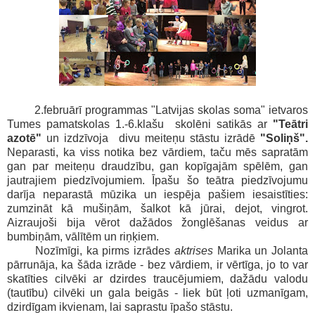
2.februārī programmas "Latvijas skolas soma" ietvaros
Tumes pamatskolas 1.-6.klašu skolēni satikās ar
"Teātri
azotē"
un izdzīvoja divu meiteņu stāstu izrādē
"Soliņš".
Neparasti, ka viss notika bez vārdiem, taču mēs sapratām
gan par meiteņu draudzību, gan kopīgajām spēlēm, gan
jautrajiem piedzīvojumiem. Īpašu šo teātra piedzīvojumu
darīja neparastā mūzika un iespēja pašiem iesaistīties:
zumzināt kā mušiņām, šalkot kā jūrai, dejot, vingrot.
Aizraujoši bija vērot dažādos žonglēšanas veidus ar
bumbiņām, vālītēm un riņķiem.
Nozīmīgi, ka pirms izrādes
aktrises
Marika un Jolanta
pārrunāja, ka šāda izrāde - bez vārdiem, ir vērtīga, jo to var
skatīties cilvēki ar dzirdes traucējumiem, dažādu valodu
(tautību) cilvēki un gala beigās - liek būt ļoti uzmanīgam,
dzirdīgam ikvienam, lai saprastu īpašo stāstu.