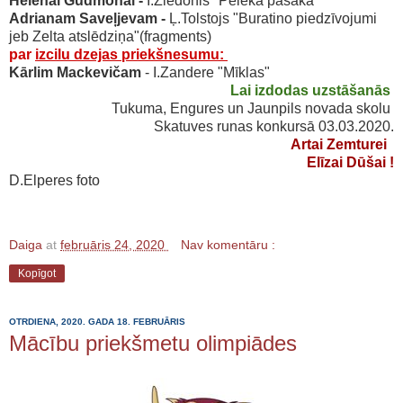
Helēnai Gudmonai -
I.Ziedonis "Pelēkā pasaka"
Adrianam Saveļjevam -
Ļ.Tolstojs "Buratino piedzīvojumi
jeb Zelta atslēdziņa"(fragments)
par
izcilu dzejas priekšnesumu:
Kārlim Mackevičam
- I.Zandere "Mīklas"
Lai izdodas uzstāšanās
Tukuma, Engures un Jaunpils novada skolu
Skatuves runas konkursā 03.03.2020.
Artai Zemturei
Elīzai Dūš
ai !
D.Elperes foto
Daiga
at
februāris 24, 2020
Nav komentāru :
Kopīgot
OTRDIENA, 2020. GADA 18. FEBRUĀRIS
Mācību priekšmetu olimpiādes