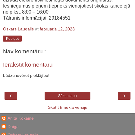
Iesniegumus pieņem (iepriekš vienojoties) skolas kancelejā
no plkst. 8:00 – 16:00
Tālrunis informācijai: 29184551
Oskars Laugalis
at
februāris 12, 2023
Kopīgot
Nav komentāru :
Ierakstīt komentāru
Lūdzu ievērot pieklājību!
‹
›
Sākumlapa
Skatīt tīmekļa versiju
Anita Kokaine
Daiga