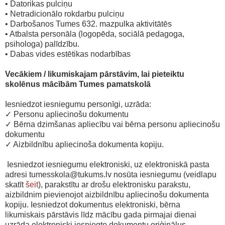
• Datorikas pulciņu
• Netradicionālo rokdarbu pulciņu
• Darbošanos Tumes 632. mazpulka aktivitātēs
• Atbalsta personāla (logopēda, sociālā pedagoga,
psihologa) palīdzību.
• Dabas vides estētikas nodarbības
Vecākiem / likumiskajam pārstāvim, lai pieteiktu
skolēnus mācībām Tumes pamatskolā
Iesniedzot iesniegumu personīgi, uzrāda:
✓ Personu apliecinošu dokumentu
✓ Bērna dzimšanas apliecību vai bērna personu apliecinošu
dokumentu
✓ Aizbildnību apliecinoša dokumenta kopiju.
Iesniedzot iesniegumu elektroniski, uz elektroniskā pasta
adresi tumesskola@tukums.lv nosūta iesniegumu (veidlapu
skatīt
šeit
), parakstītu ar drošu elektronisku parakstu,
aizbildnim pievienojot aizbildnību apliecinošu dokumenta
kopiju. Iesniedzot dokumentus elektroniski, bērna
likumiskais pārstāvis līdz mācību gada pirmajai dienai
uzrāda elektroniski iesniegto dokumentu oriģinālus.