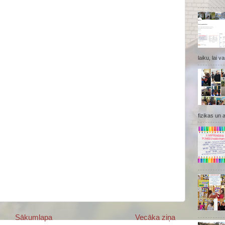
laiku, lai v
fizikas un 
Sākumlapa
Vecāka ziņa