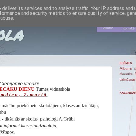
deliver its services and to analyze traffic. Your IP address and
formance and security metrics to ensure quality of service, ge
 abuse.
ola
Sākums
Kontakti
IEZĪMES
Albumi
D
Mazpulks
dzimšanas
Cienījamie vecāki!
ECĀKU DIENU
Tumes vidusskolā
KALENDĀ
rmdien, 7.martā
r mācību priekšmetu skolotājiem, klases audzinātāju,
bu
 - tikšanās ar skolas psiholoģi A.Grūbi
ām informēt klases audzinātāju,
kšanos.