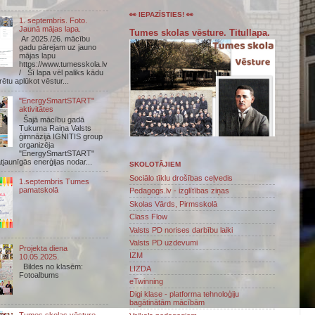
👀 IEPAZĪSTIES! 👀
1. septembris. Foto.
Jaunā mājas lapa.
Tumes skolas vēsture. Titullapa.
Ar 2025./26. mācību
gadu pārejam uz jauno
mājas lapu
https://www.tumesskola.lv
/ Šī lapa vēl paliks kādu
arētu aplūkot vēstur...
"EnergySmartSTART"
aktivitātes
Šajā mācību gadā
Tukuma Raiņa Valsts
ģimnāzijā IGNITIS group
organizēja
"EnergySmartSTART"
atjaunīgās enerģijas nodar...
SKOLOTĀJIEM
Sociālo tīklu drošības ceļvedis
1.septembris Tumes
pamatskolā
Pedagogs.lv - izglītības ziņas
Skolas Vārds, Pirmsskolā
Class Flow
Valsts PD norises darbību laiki
Valsts PD uzdevumi
Projekta diena
IZM
10.05.2025.
Bildes no klasēm:
LIZDA
Fotoalbums
eTwinning
Digi klase - platforma tehnoloģiju
bagātinātām mācībām
Tumes skolas vēsture.