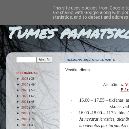
This site uses cookies from Google to 
are shared with Google along with per
statistics, and to detect and address
Tumes pamatsk
TREŠDIENA, 2016. GADA 2. MARTS
Vecāku diena
PUBLIKĀCIJAS
►
2025
( 35 )
Aicinām uz
V
►
2024
( 49 )
Pi
►
2023
( 59 )
►
2022
( 62 )
·
16.00 – 17.55 – tikšanās a
►
2021
( 45 )
skolas vadī
►
2020
( 36 )
·
16.00 -18.00 – 117.kabinetā
►
2019
( 79 )
·
Ja nevarat ierasties, aicin
►
2018
( 79 )
lai vienotos par turpmāko ti
►
2017
( 49 )