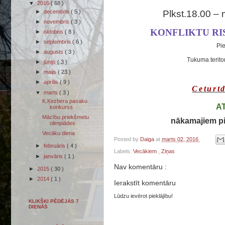
▼
2016
( 68 )
Plkst.18.00 – 
►
decembris
( 5 )
►
novembris
( 3 )
KONFLIKTU RI
►
oktobris
( 8 )
►
septembris
( 6 )
Pie
►
augusts
( 3 )
Tukuma teritor
►
jūnijs
( 3 )
►
maijs
( 23 )
►
aprīlis
( 9 )
Ceturtd
▼
marts
( 3 )
K.Ķezbera pasaku
A
konkurss
Mācību priekšmetu
nākamajiem pi
olimpiādes
Vecāku diena
Posted by
Daiga
at
marts 02, 2016
►
februāris
( 4 )
Labels:
Vecākiem
,
Ziņas
►
janvāris
( 1 )
Nav komentāru :
►
2015
( 30 )
►
2014
( 1 )
Ierakstīt komentāru
Lūdzu ievērot pieklājību!
KLIKŠĶI PĒDĒJĀS 7
DIENĀS