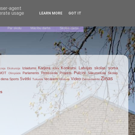
 user-agent
nerate usage
LEARN MORE
GOT IT
Par skolu
Mācību darbs
Skolas darbs
Karjera
Konkursi
Latvijas skolas soma
Izlaidums
KiVa
zeja
Ekskursija
Pulciņi
MOT
Parlaments
Pirmsskola
Projekts
Sākumskola
Skolas
Olimpiāde
Ziņas
Svētki
Video
 diena
Sports
Vecākiem
Tukums
Vēsture
Ziemassvētki
RS