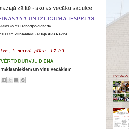
mazajā zālītē - skolas vecāku sapulce
SINĀŠANA UN IZLĪGUMA IESPĒJAS
dalās Valsts Probācijas dienesta
iālās struktūrvienības vadītāja
Alda Revina
ien, 3.martā plkst. 17.00
TVĒRTO DURVJU DIENA
rmklasniekiem un viņu vecākiem
POPULĀRĀ