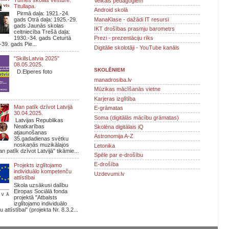
Veikals pedagogiem
Titullapa.
Android skolā
Pirmā daļa: 1921.-24.
ManaKlase - dažādi IT resursi
gads Otrā daļa: 1925.-29.
gads Jaunās skolas
IKT drošības prasmju barometrs
celtniecība Trešā daļa:
1930.-34. gads Ceturtā
Prezi - prezentāciju rīks
-39. gads Pie...
Digitālie skolotāji - YouTube kanāls
"SkillsLatvia 2025"
08.05.2025.
SKOLĒNIEM
D.Elperes foto
manadrosiba.lv
Mūzikas mācīšanās vietne
Karjeras izglītība
Man patīk dzīvot Latvijā
E-grāmatas
30.04.2025.
Soma (digitālās mācību grāmatas)
Latvijas Republikas
Neatkarības
Skolēna digitālais iQ
atjaunošanas
Astronomija A-Z
35.gadadienas svētku
noskaņās muzikālajos
Letonika
n patīk dzīvot Latvijā" tikāmie...
Spēle par e-drošību
E-drošība
Projekts izglītojamo
individuālo kompetenču
Uzdevumi.lv
attīstībai
Skola uzsākusi dalību
Eiropas Sociālā fonda
projektā "Atbalsts
izglītojamo individuālo
attīstībai" (projekta Nr. 8.3.2...