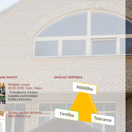
KIE RAKSTI
SKOLAS VĒRTĪBAS
Pēdējais zvans
30.05.2025. Foto. Video.
Fotoalbums 9.klase
sagaida audzinātājas
Svētku koncerts
Skolas vērtību vēstneši
2024./2025.m.g.