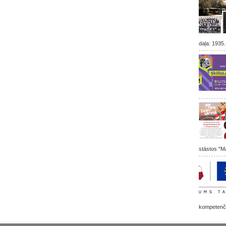
daļa: 1935.
stāstos "Ma
kompetenču 