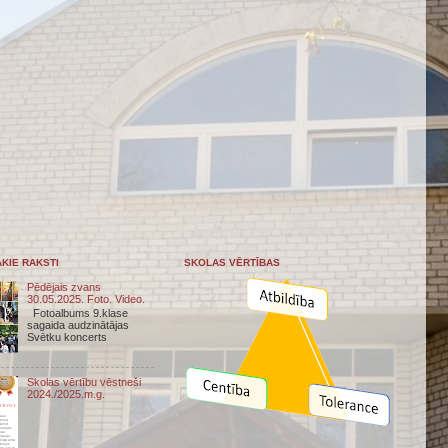
KIE RAKSTI
SKOLAS VĒRTĪBAS
Pēdējais zvans
30.05.2025. Foto. Video.
Fotoalbums 9.klase
sagaida audzinātājas
Svētku koncerts
Skolas vērtību vēstneši
2024./2025.m.g.