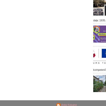
daļa: 1935.
kompetenču 
Anita Kokaine