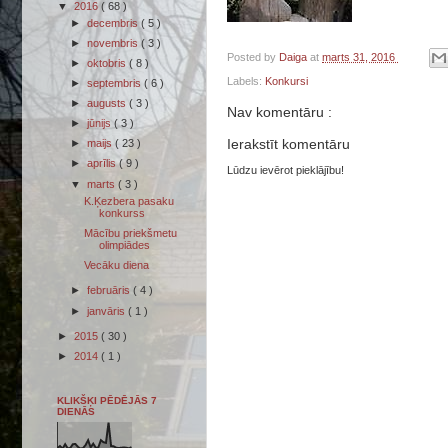
▼
2016
( 68 )
►
decembris
( 5 )
►
novembris
( 3 )
Posted by
Daiga
at
marts 31, 2016
►
oktobris
( 8 )
Labels:
Konkursi
►
septembris
( 6 )
►
augusts
( 3 )
Nav komentāru :
►
jūnijs
( 3 )
Ierakstīt komentāru
►
maijs
( 23 )
►
aprīlis
( 9 )
Lūdzu ievērot pieklājību!
▼
marts
( 3 )
K.Ķezbera pasaku
konkurss
Mācību priekšmetu
olimpiādes
Vecāku diena
►
februāris
( 4 )
►
janvāris
( 1 )
►
2015
( 30 )
►
2014
( 1 )
KLIKŠĶI PĒDĒJĀS 7
DIENĀS