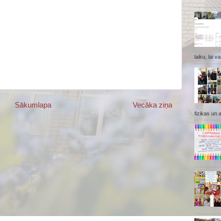
laiku, lai v
Sākumlapa
Vecāka ziņa
fizikas un 