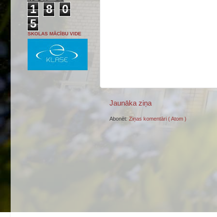
1
8
0
5
SKOLAS MĀCĪBU VIDE
Jaunāka ziņa
Abonēt:
Ziņas komentāri ( Atom )