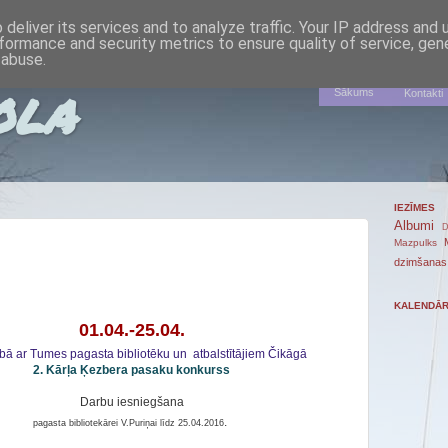
deliver its services and to analyze traffic. Your IP address and
formance and security metrics to ensure quality of service, ge
 abuse.
ola
Sākums
Kontakti
IEZĪMES
Albumi
D
Mazpulks
dzimšanas
KALENDĀ
01.04.-25.04.
bā ar Tumes pagasta bibliotēku un atbalstītājiem Čikāgā
2. Kārļa Ķezbera pasaku konkurss
Darbu iesniegšana
.
pagasta bibliotekārei V.Puriņai līdz 25.04.2016