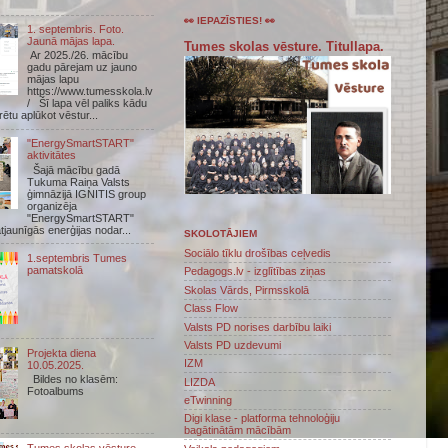
👀 IEPAZĪSTIES! 👀
1. septembris. Foto.
Jaunā mājas lapa.
Tumes skolas vēsture. Titullapa.
Ar 2025./26. mācību
gadu pārejam uz jauno
mājas lapu
https://www.tumesskola.lv
/ Šī lapa vēl paliks kādu
arētu aplūkot vēstur...
"EnergySmartSTART"
aktivitātes
Šajā mācību gadā
Tukuma Raiņa Valsts
ģimnāzijā IGNITIS group
organizēja
"EnergySmartSTART"
atjaunīgās enerģijas nodar...
SKOLOTĀJIEM
Sociālo tīklu drošības ceļvedis
1.septembris Tumes
pamatskolā
Pedagogs.lv - izglītības ziņas
Skolas Vārds, Pirmsskolā
Class Flow
Valsts PD norises darbību laiki
Valsts PD uzdevumi
Projekta diena
IZM
10.05.2025.
Bildes no klasēm:
LIZDA
Fotoalbums
eTwinning
Digi klase - platforma tehnoloģiju
bagātinātām mācībām
Tumes skolas vēsture.