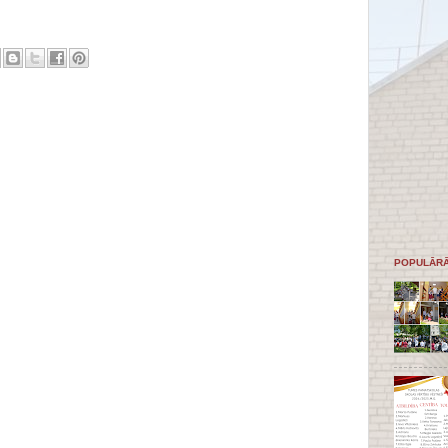
POPULĀRĀ