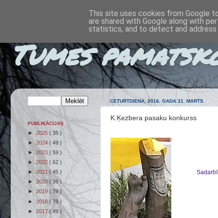
This site uses cookies from Google to 
are shared with Google along with per
statistics, and to detect and address
Tumes pamatsk
CETURTDIENA, 2016. GADA 31. MARTS
K.Ķezbera pasaku konkurss
PUBLIKĀCIJAS
►
2025
( 35 )
►
2024
( 49 )
►
2023
( 59 )
►
2022
( 62 )
Sadarbī
►
2021
( 45 )
►
2020
( 36 )
►
2019
( 79 )
►
2018
( 79 )
►
2017
( 49 )