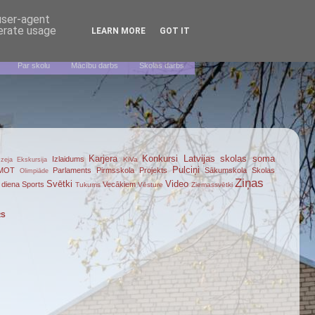
 user-agent
nerate usage
LEARN MORE
GOT IT
Par skolu
Mācību darbs
Skolas darbs
Karjera
Konkursi
Latvijas skolas soma
Izlaidums
KiVa
zeja
Ekskursija
Pulciņi
MOT
Parlaments
Pirmsskola
Projekts
Sākumskola
Skolas
Olimpiāde
Ziņas
Svētki
Video
 diena
Sports
Vecākiem
Tukums
Vēsture
Ziemassvētki
RS