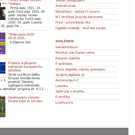
Veikals pedagogiem
Titullapa.
Android skolā
Pirmā daļa: 1921.-24.
ManaKlase - dažādi IT resursi
gads Otrā daļa: 1925.-29.
gads Jaunās skolas
IKT drošības prasmju barometrs
celtniecība Trešā daļa:
1930.-34. gads Ceturtā
Prezi - prezentāciju rīks
-39. gads Pie...
Digitālie skolotāji - YouTube kanāls
"SkillsLatvia 2025"
08.05.2025.
SKOLĒNIEM
D.Elperes foto
manadrosiba.lv
Mūzikas mācīšanās vietne
Karjeras izglītība
Projekts izglītojamo
E-grāmatas
individuālo kompetenču
Soma (digitālās mācību grāmatas)
attīstībai
Skola uzsākusi dalību
Skolēna digitālais iQ
Eiropas Sociālā fonda
Astronomija A-Z
projektā "Atbalsts
izglītojamo individuālo
Letonika
attīstībai" (projekta Nr. 8.3.2...
Spēle par e-drošību
E-drošība
Saulespuķes vienotai
Eiropai kopā ar Ukrainu
Uzdevumi.lv