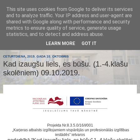
This site uses cookies from Google to deliver its services
Tumes
and to analyze traffic. Your IP address and user-agent are
shared with Google along with performance and security
metrics to ensure quality of service, generate usage
pamatskola
statistics, and to detect and address abuse.
LEARN MORE
GOT IT
CETURTDIENA, 2019. GADA 10. OKTOBRIS
Kad izaugšu liels, es būšu. (1.-4.klašu
skolēniem) 09.10.2019.
Projekta
Nr.8.3.5.0/16/I/001
„Karjeras atbalsts izglītojamiem vispārējās un profesionālās izglītības
iestādēs” ietvaros