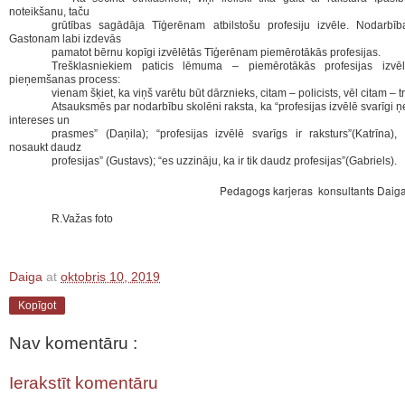
noteikšanu, taču
grūtības
sagādāja Tīģerēnam atbilstošu profesiju izvēle.
Nodarbīb
Gastonam labi izdevās
pamatot
bērnu kopīgi izvēlētās Tīģerēnam piemērotākās profesijas.
Trešklasniekiem paticis lēmuma – piemērotākās profesijas izvēl
pieņemšanas process:
vienam šķiet,
ka viņš varētu būt dārznieks, citam – policists, vēl citam – t
Atsauksmēs par nodarbību skolēni raksta, ka “profesijas izvēlē svarīgi 
intereses
un
prasmes” (Daņila); “profesijas izvēlē svarīgs ir raksturs”(Katrīna)
nosaukt daudz
profesijas” (Gustavs); “es uzzināju, ka ir tik daudz profesijas”(Gabriels).
Pedagogs karjeras konsultants DaigaEl
R.Važas foto
Daiga
at
oktobris 10, 2019
Kopīgot
Nav komentāru :
Ierakstīt komentāru