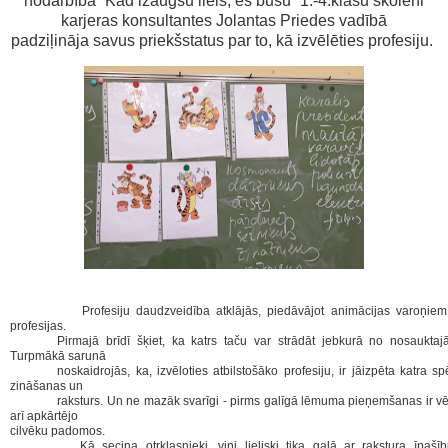
nodarbībā “Kad izaugšu liels, es būšu” 1.-4.klašu skolēni
karjeras konsultantes Jolantas Priedes vadībā
padziļināja savus priekšstatus par to,
kā izvēlēties profesiju.
Profesiju daudzveidība atklājās, piedāvājot animācijas varoņiem
profesijas.
Pirmajā brīdī
šķiet,
ka katrs taču var strādāt jebkurā no nosauktaj
Turpmākā sarunā
noskaidrojās, ka,
izvēloties atbilstošāko profesiju, ir jāizpēta katra s
zināšanas un
raksturs.
Un ne mazāk svarīgi - pirms galīgā lēmuma pieņemšanas ir vēr
arī apkārtējo
cilvēku
padomos.
Kā secina otrklasnieki, viņi lieliski tika galā ar
rakstura īpašī