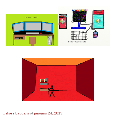
Oskars Laugalis
at
janvāris 24, 2019