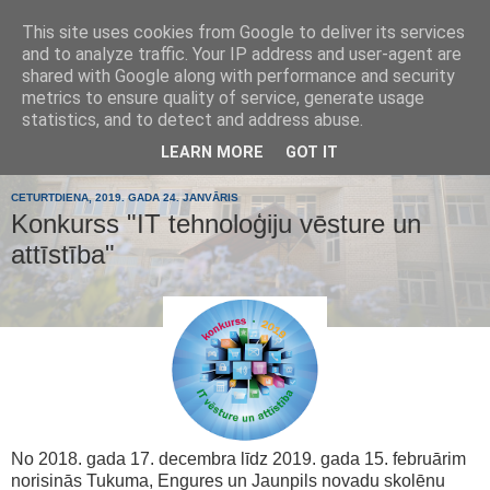
This site uses cookies from Google to deliver its services
Tumes
and to analyze traffic. Your IP address and user-agent are
shared with Google along with performance and security
metrics to ensure quality of service, generate usage
pamatskola
statistics, and to detect and address abuse.
LEARN MORE
GOT IT
CETURTDIENA, 2019. GADA 24. JANVĀRIS
Konkurss "IT tehnoloģiju vēsture un
attīstība"
No 2018. gada 17. decembra līdz 2019. gada 15. februārim
norisinās Tukuma, Engures un Jaunpils novadu skolēnu