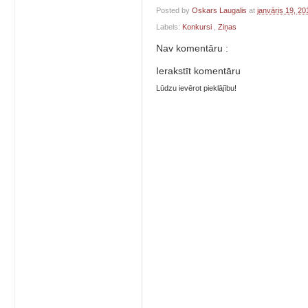
Posted by
Oskars Laugalis
at
janvāris 19, 2
Labels:
Konkursi
,
Ziņas
Nav komentāru :
Ierakstīt komentāru
Lūdzu ievērot pieklājību!