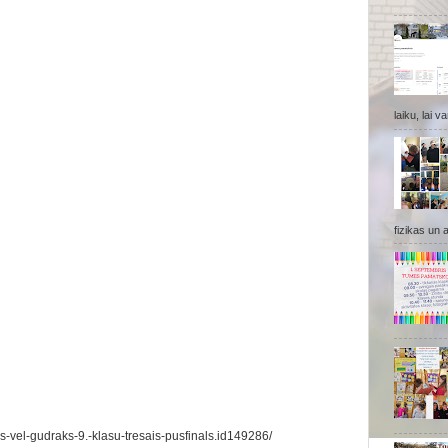
laiku, lai v
fizikas un 
drs-vel-gudraks-9.-klasu-tresais-pusfinals.id149286/