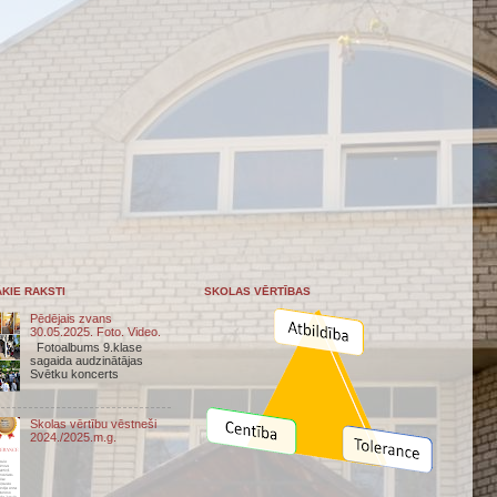
KIE RAKSTI
SKOLAS VĒRTĪBAS
Pēdējais zvans
30.05.2025. Foto. Video.
Fotoalbums 9.klase
sagaida audzinātājas
Svētku koncerts
Skolas vērtību vēstneši
2024./2025.m.g.