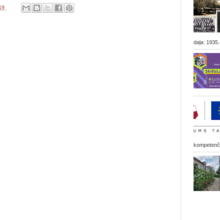
019
daļa: 1935.
kompetenču 