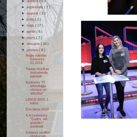
►
oktobris
( 5 )
►
septembris
( 7 )
►
augusts
( 2 )
►
jūnijs
( 2 )
►
maijs
( 17 )
►
aprīlis
( 6 )
►
marts
( 7 )
►
februāris
( 10 )
▼
janvāris
( 8 )
Angļu valodas
konkurss
01.2019.
Tautas mūzikas
instrumentu
pasaulē
Konkurss "IT
tehnoloģiju
vēsture un
attīstība"
LIDICE 2019. 1.
kārta.
Ēnu diena 2019
K.A.Leskoviča
"Gudrs, vēl
gudrāks"
pusfinālā
5.klases skolēni
ekskursijā