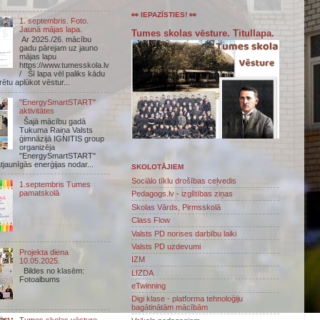
👀 IEPAZĪSTIES! 👀
1. septembris. Foto.
Jaunā mājas lapa.
Tumes skolas vēsture. Titullapa.
Ar 2025./26. mācību
gadu pārejam uz jauno
mājas lapu
https://www.tumesskola.lv
/ Šī lapa vēl paliks kādu
arētu aplūkot vēstur...
"EnergySmartSTART"
aktivitātes
Šajā mācību gadā
Tukuma Raiņa Valsts
ģimnāzijā IGNITIS group
organizēja
"EnergySmartSTART"
atjaunīgās enerģijas nodar...
SKOLOTĀJIEM
Sociālo tīklu drošības ceļvedis
1.septembris Tumes
pamatskolā
Pedagogs.lv - izglītības ziņas
Skolas Vārds, Pirmsskolā
Class Flow
Valsts PD norises darbību laiki
Valsts PD uzdevumi
Projekta diena
IZM
10.05.2025.
Bildes no klasēm:
LIZDA
Fotoalbums
eTwinning
Digi klase - platforma tehnoloģiju
bagātinātām mācībām
Tumes skolas vēsture.