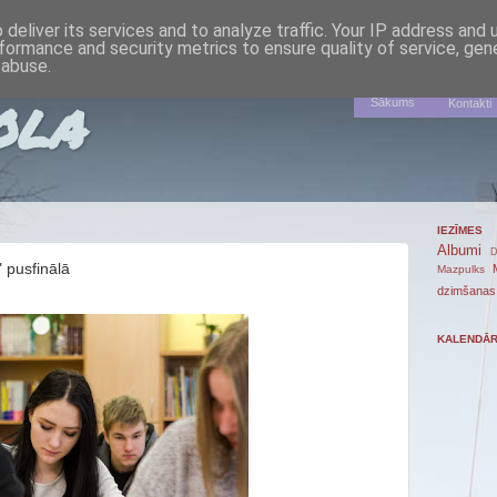
deliver its services and to analyze traffic. Your IP address and
formance and security metrics to ensure quality of service, ge
 abuse.
ola
Sākums
Kontakti
IEZĪMES
Albumi
D
 pusfinālā
Mazpulks
dzimšanas
KALENDĀ