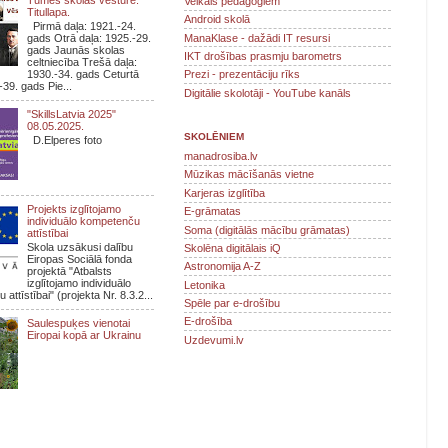
Veikals pedagogiem
Titullapa.
Android skolā
Pirmā daļa: 1921.-24.
ManaKlase - dažādi IT resursi
gads Otrā daļa: 1925.-29.
gads Jaunās skolas
IKT drošības prasmju barometrs
celtniecība Trešā daļa:
1930.-34. gads Ceturtā
Prezi - prezentāciju rīks
-39. gads Pie...
Digitālie skolotāji - YouTube kanāls
"SkillsLatvia 2025"
08.05.2025.
SKOLĒNIEM
D.Elperes foto
manadrosiba.lv
Mūzikas mācīšanās vietne
Karjeras izglītība
Projekts izglītojamo
E-grāmatas
individuālo kompetenču
Soma (digitālās mācību grāmatas)
attīstībai
Skola uzsākusi dalību
Skolēna digitālais iQ
Eiropas Sociālā fonda
Astronomija A-Z
projektā "Atbalsts
izglītojamo individuālo
Letonika
attīstībai" (projekta Nr. 8.3.2...
Spēle par e-drošību
E-drošība
Saulespuķes vienotai
Eiropai kopā ar Ukrainu
Uzdevumi.lv