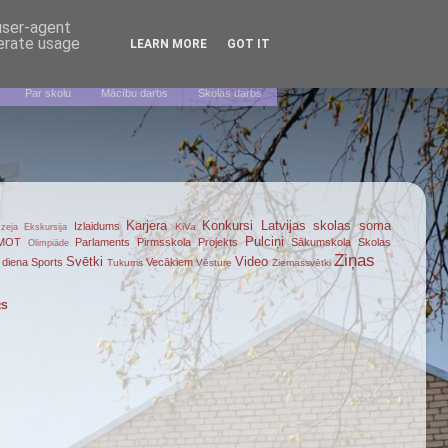
 user-agent
nerate usage
LEARN MORE
GOT IT
Par skolu
Mācību darbs
Skolas darbs
Karjera
Konkursi
Latvijas skolas soma
Izlaidums
KiVa
zeja
Ekskursija
Pulciņi
MOT
Parlaments
Pirmsskola
Projekts
Sākumskola
Skolas
Olimpiāde
Ziņas
Svētki
Video
 diena
Sports
Vecākiem
Tukums
Vēsture
Ziemassvētki
RS