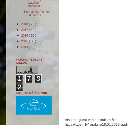
Latvijas
nacionāl...
Foto akcija Tumes
skolai 100
►
2018
( 79 )
►
2017
( 49 )
►
2016
( 68 )
►
2015
( 30 )
►
2014
( 1 )
KLIKŠĶI PĒDĒJĀS 7
DIENĀS
1
7
9
2
SKOLAS MĀCĪBU VIDE
Visu raidījumu vari noskatīties šeit:
https://ltv.lsm.lv/lv/raksts/18.01.2019-gu