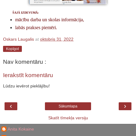
ŠAJĀ IZDEVUMĀ:
mācību darba un skolas informācija,
labās prakses piemēri.
Oskars Laugalis
at
oktobris 31, 2022
Kopīgot
Nav komentāru :
Ierakstīt komentāru
Lūdzu ievērot pieklājību!
‹
›
Sākumlapa
Skatīt tīmekļa versiju
Anita Kokaine