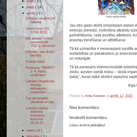
►
jūnijs
( 5 )
►
maijs
( 14 )
▼
aprīlis
( 9 )
9.klases skolēni LR
Saeimā
Jau otro gadu skolā izmantojam dabas vid
Satversmei 100
emociju pieredzi, nodrošina atbalstu iz
13.04.2022.
pašvērtējumu, rada pozitīvu attieksmi, 
Mīļi aicināti Tumes
prasmju trenēšanai un attīstīšanai.
pamatskolā!
2022.g. pavasarī
Tā kā uzmanība ir nesaraujami saistīta ar
Džimba - par drošu
nodarbībās un pasākumos, jo emocionāli 
bērnību
un noturīgāk.
Krāsas dabā
Tā kā pavasaris visemocionālāk iedarboj
Konkurss "SMART"
2.-4. klašu
ziedu, aizvien vairāk krāsu – skolā orga
skolēniem
dabā’’, kuras laikā skolēni iepazina sa
Latvijas Okupācijas
muzeja
Inga
tiešsaistes
nodarbība "...
Posted by
Anita Kokaine
at
aprīlis 12, 2022
Top aizsargtīkli
Ukrainas armijai
Nav komentāru :
Latviešu tautas
dziesmu
konkurss-
Ierakstīt komentāru
koncerts
05.04.20...
Lūdzu ievērot pieklājību!
►
marts
( 2 )
►
februāris
( 2 )