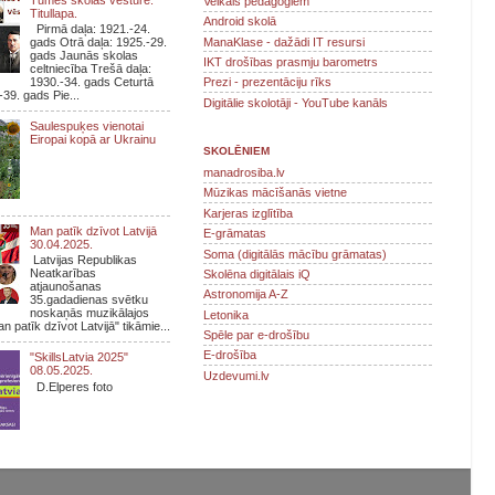
Veikals pedagogiem
Titullapa.
Android skolā
Pirmā daļa: 1921.-24.
ManaKlase - dažādi IT resursi
gads Otrā daļa: 1925.-29.
gads Jaunās skolas
IKT drošības prasmju barometrs
celtniecība Trešā daļa:
1930.-34. gads Ceturtā
Prezi - prezentāciju rīks
-39. gads Pie...
Digitālie skolotāji - YouTube kanāls
Saulespuķes vienotai
Eiropai kopā ar Ukrainu
SKOLĒNIEM
manadrosiba.lv
Mūzikas mācīšanās vietne
Karjeras izglītība
Man patīk dzīvot Latvijā
E-grāmatas
30.04.2025.
Soma (digitālās mācību grāmatas)
Latvijas Republikas
Neatkarības
Skolēna digitālais iQ
atjaunošanas
Astronomija A-Z
35.gadadienas svētku
noskaņās muzikālajos
Letonika
n patīk dzīvot Latvijā" tikāmie...
Spēle par e-drošību
E-drošība
"SkillsLatvia 2025"
08.05.2025.
Uzdevumi.lv
D.Elperes foto