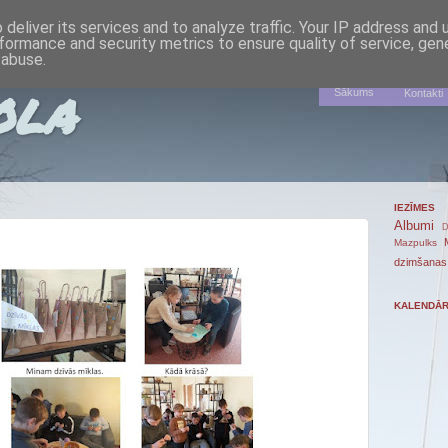
deliver its services and to analyze traffic. Your IP address and
formance and security metrics to ensure quality of service, ge
 abuse.
ola
Sākums
Kontakti
IEZĪMES
Albumi
D
Mazpulks
dzimšanas
KALENDĀ