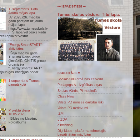
👀 IEPAZĪSTIES! 👀
1. septembris. Foto.
Jaunā mājas lapa.
Tumes skolas vēsture. Titullapa.
Ar 2025./26. mācību
gadu pārejam uz jauno
mājas lapu
https://www.tumesskola.lv
/ Šī lapa vēl paliks kādu
arētu aplūkot vēstur...
"EnergySmartSTART"
aktivitātes
Šajā mācību gadā
Tukuma Raiņa Valsts
ģimnāzijā IGNITIS group
organizēja
"EnergySmartSTART"
atjaunīgās enerģijas nodar...
SKOLOTĀJIEM
Sociālo tīklu drošības ceļvedis
1.septembris Tumes
pamatskolā
Pedagogs.lv - izglītības ziņas
Skolas Vārds, Pirmsskolā
Class Flow
Valsts PD norises darbību laiki
Valsts PD uzdevumi
Projekta diena
IZM
10.05.2025.
Bildes no klasēm:
LIZDA
Fotoalbums
eTwinning
Digi klase - platforma tehnoloģiju
bagātinātām mācībām
Tumes skolas vēsture.