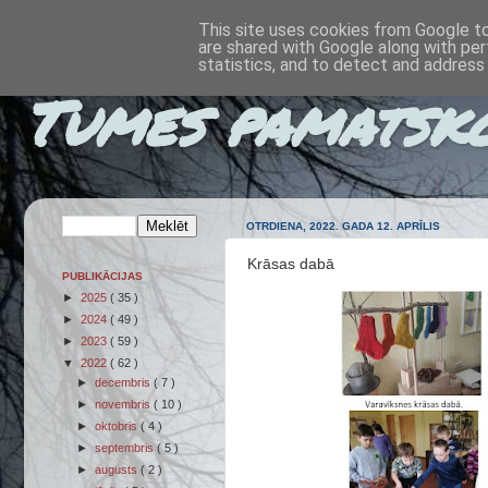
This site uses cookies from Google to 
are shared with Google along with per
statistics, and to detect and address
Tumes pamatsk
OTRDIENA, 2022. GADA 12. APRĪLIS
Krāsas dabā
PUBLIKĀCIJAS
►
2025
( 35 )
►
2024
( 49 )
►
2023
( 59 )
▼
2022
( 62 )
►
decembris
( 7 )
►
novembris
( 10 )
►
oktobris
( 4 )
►
septembris
( 5 )
►
augusts
( 2 )