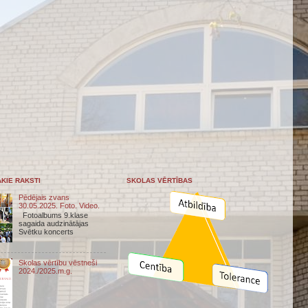
KIE RAKSTI
SKOLAS VĒRTĪBAS
Pēdējais zvans
30.05.2025. Foto. Video.
Fotoalbums 9.klase
sagaida audzinātājas
Svētku koncerts
Skolas vērtību vēstneši
2024./2025.m.g.