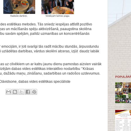
es estētikas metodes. Tās sniedz iespējas attīstīt pozitīvo
ziņas un mācīšanās spēju aktivizēšanā, paaugstina skolēna
ticību savām spējām, palīdz uzmanības un koncentrēšanās
 emocijām, ir ļoti svarīgi tās radīt mācību stundās, ārpusstundu
uzlādētas darbības, vārdus skolēni atceras, izjūt daudz labāk
as uz cilvēkiem un ar katru jaunu dienu pamostas aizvien vairāk
nizējām dabas vides estētikas interaktīvo nodarbību ‘’Krāsas
jūtu, dažādu maņu, zināšanu, sadarbības un radošos uzdevumus.
POPULĀRĀ
 Dāvidsone,
dabas vides estētikas speciāliste