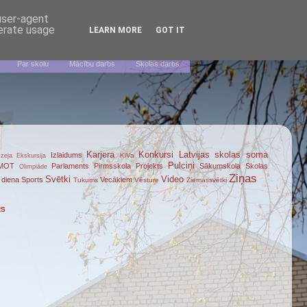
 user-agent
nerate usage
LEARN MORE
GOT IT
Par skolu
Mācību darbs
Skolas darbs
Karjera
Konkursi
Latvijas skolas soma
Izlaidums
KiVa
zeja
Ekskursija
Pulciņi
MOT
Parlaments
Pirmsskola
Projekts
Sākumskola
Skolas
Olimpiāde
Ziņas
Svētki
Video
 diena
Sports
Vecākiem
Tukums
Vēsture
Ziemassvētki
RS