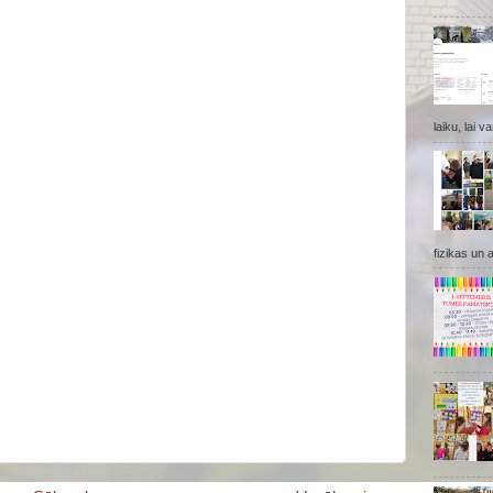
laiku, lai v
fizikas un 