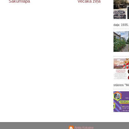
Sākumlapa
Vecāka ziņa
daļa: 1935.
stāstos "Ma
Anita Kokaine