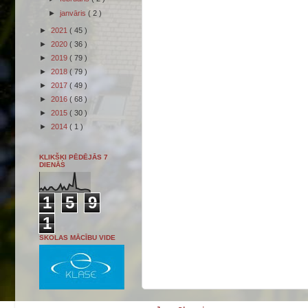
►
janvāris
( 2 )
►
2021
( 45 )
►
2020
( 36 )
►
2019
( 79 )
►
2018
( 79 )
►
2017
( 49 )
►
2016
( 68 )
►
2015
( 30 )
►
2014
( 1 )
KLIKŠĶI PĒDĒJĀS 7
DIENĀS
1
5
9
1
SKOLAS MĀCĪBU VIDE