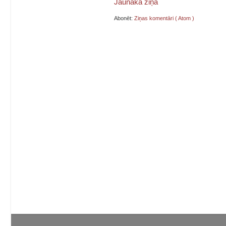
Jaunāka ziņa
Abonēt:
Ziņas komentāri ( Atom )