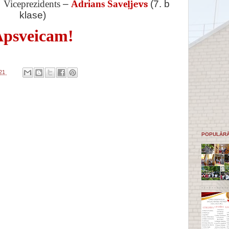
Viceprezidents
–
Adrians Save
ļjevs
(7. b
klase)
psveicam!
021
POPULĀRĀ