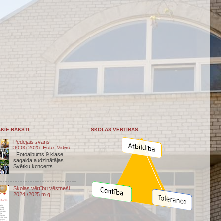
KIE RAKSTI
SKOLAS VĒRTĪBAS
Pēdējais zvans
30.05.2025. Foto. Video.
Fotoalbums 9.klase
sagaida audzinātājas
Svētku koncerts
Skolas vērtību vēstneši
2024./2025.m.g.