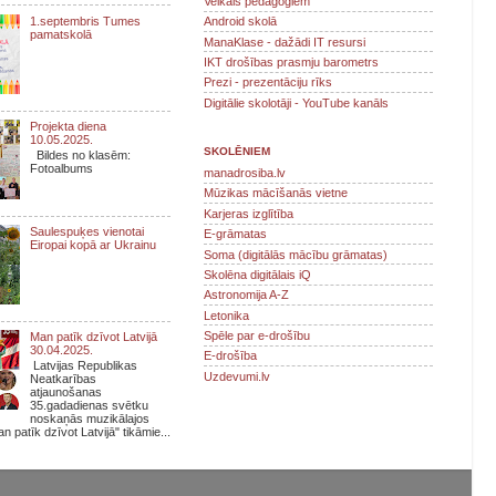
Veikals pedagogiem
1.septembris Tumes
Android skolā
pamatskolā
ManaKlase - dažādi IT resursi
IKT drošības prasmju barometrs
Prezi - prezentāciju rīks
Digitālie skolotāji - YouTube kanāls
Projekta diena
10.05.2025.
SKOLĒNIEM
Bildes no klasēm:
Fotoalbums
manadrosiba.lv
Mūzikas mācīšanās vietne
Karjeras izglītība
Saulespuķes vienotai
E-grāmatas
Eiropai kopā ar Ukrainu
Soma (digitālās mācību grāmatas)
Skolēna digitālais iQ
Astronomija A-Z
Letonika
Spēle par e-drošību
Man patīk dzīvot Latvijā
30.04.2025.
E-drošība
Latvijas Republikas
Uzdevumi.lv
Neatkarības
atjaunošanas
35.gadadienas svētku
noskaņās muzikālajos
n patīk dzīvot Latvijā" tikāmie...