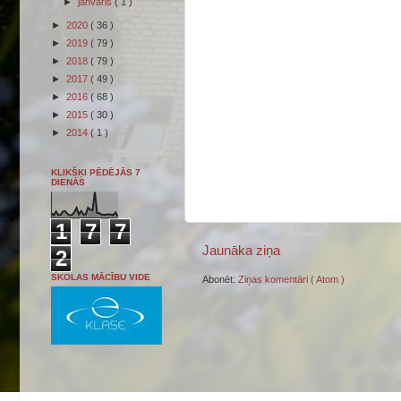
►
janvāris
( 1 )
►
2020
( 36 )
►
2019
( 79 )
►
2018
( 79 )
►
2017
( 49 )
►
2016
( 68 )
►
2015
( 30 )
►
2014
( 1 )
KLIKŠĶI PĒDĒJĀS 7
DIENĀS
1
7
7
Jaunāka ziņa
2
SKOLAS MĀCĪBU VIDE
Abonēt:
Ziņas komentāri ( Atom )