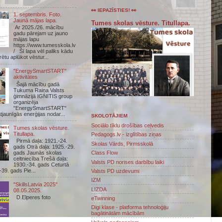
👀 IEPAZĪSTIES! 👀
1. septembris. Foto.
Jaunā mājas lapa.
Tumes skolas vēsture. Titullapa.
Ar 2025./26. mācību
gadu pārejam uz jauno
mājas lapu
https://www.tumesskola.lv
/ Šī lapa vēl paliks kādu
arētu aplūkot vēstur...
"EnergySmartSTART"
aktivitātes
Šajā mācību gadā
Tukuma Raiņa Valsts
ģimnāzijā IGNITIS group
organizēja
"EnergySmartSTART"
atjaunīgās enerģijas nodar...
SKOLOTĀJIEM
Sociālo tīklu drošības ceļvedis
Tumes skolas vēsture.
Titullapa.
Pedagogs.lv - izglītības ziņas
Pirmā daļa: 1921.-24.
Skolas Vārds, Pirmsskolā
gads Otrā daļa: 1925.-29.
gads Jaunās skolas
Class Flow
celtniecība Trešā daļa:
Valsts PD norises darbību laiki
1930.-34. gads Ceturtā
-39. gads Pie...
Valsts PD uzdevumi
IZM
"SkillsLatvia 2025"
LIZDA
08.05.2025.
D.Elperes foto
eTwinning
Digi klase - platforma tehnoloģiju
bagātinātām mācībām