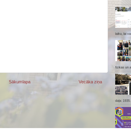
laiku, lai v
fizikas un 
Sākumlapa
Vecāka ziņa
daļa: 1935.