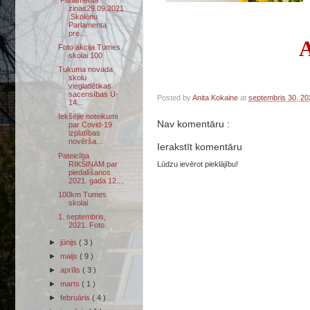
Parlamenta
ziņas29.09.2021
.Skolēnu
Parlamenta
pre...
A
Foto akcija Tumes
skolai 100
Tukuma novada
skolu
vieglatlētikas
sacensības U-
Posted by
Anita Kokaine
at
septembris 30, 2
14...
Iekšējie noteikumi
Nav komentāru :
par Covid-19
izplatības
novērša...
Ierakstīt komentāru
Pateicība
RIKŠIŅAM par
Lūdzu ievērot pieklājību!
piedalīšanos
2021. gada 12....
100km Tumes
skolai
1. septembris,
2021. Foto.
►
jūnijs
( 3 )
►
maijs
( 9 )
►
aprīlis
( 3 )
►
marts
( 1 )
►
februāris
( 4 )