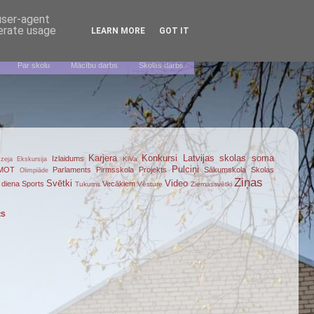
 user-agent
nerate usage
LEARN MORE
GOT IT
Par skolu
Mācību darbs
Skolas darbs
Karjera
Konkursi
Latvijas skolas soma
Izlaidums
KiVa
zeja
Ekskursija
Pulciņi
MOT
Parlaments
Pirmsskola
Projekts
Sākumskola
Skolas
Olimpiāde
Ziņas
Svētki
Video
 diena
Sports
Vecākiem
Tukums
Vēsture
Ziemassvētki
RS