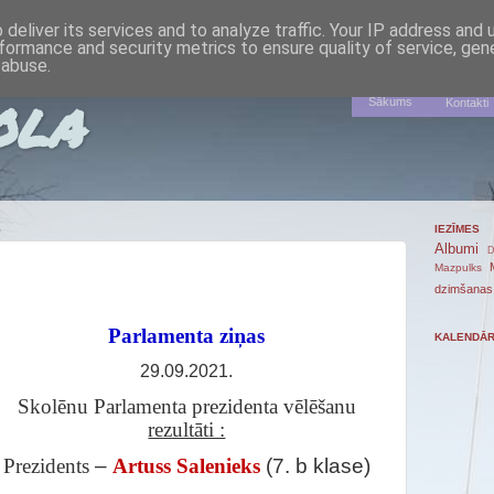
deliver its services and to analyze traffic. Your IP address and
formance and security metrics to ensure quality of service, ge
 abuse.
ola
Sākums
Kontakti
S
IEZĪMES
Albumi
D
Mazpulks
dzimšanas
Parlamenta zi
ņ
as
KALENDĀ
29.09.2021.
Skolēnu Parlamenta prezidenta vēlēšanu
rezultāti :
Prezidents
–
Artuss Salenieks
(7. b klase)