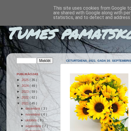
This site uses cookies from Google to 
are shared with Google along with per
statistics, and to detect and address
Tumes pamatsk
CETURTDIENA, 2021. GADA 30. SEPTEMBRI
PUBLIKĀCIJAS
►
2025
( 35 )
►
2024
( 49 )
►
2023
( 59 )
►
2022
( 62 )
▼
2021
( 45 )
►
decembris
( 3 )
►
novembris
( 6 )
►
oktobris
( 8 )
▼
septembris
( 7 )