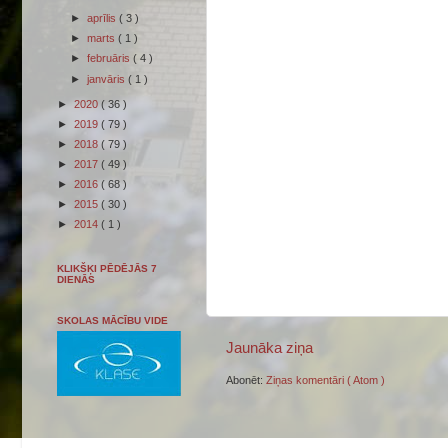
►
aprīlis
( 3 )
►
marts
( 1 )
►
februāris
( 4 )
►
janvāris
( 1 )
►
2020
( 36 )
►
2019
( 79 )
►
2018
( 79 )
►
2017
( 49 )
►
2016
( 68 )
►
2015
( 30 )
►
2014
( 1 )
KLIKŠĶI PĒDĒJĀS 7
DIENĀS
SKOLAS MĀCĪBU VIDE
Jaunāka ziņa
Abonēt:
Ziņas komentāri ( Atom )