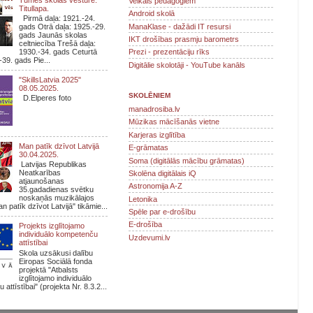
Veikals pedagogiem
Titullapa.
Android skolā
Pirmā daļa: 1921.-24.
ManaKlase - dažādi IT resursi
gads Otrā daļa: 1925.-29.
gads Jaunās skolas
IKT drošības prasmju barometrs
celtniecība Trešā daļa:
1930.-34. gads Ceturtā
Prezi - prezentāciju rīks
-39. gads Pie...
Digitālie skolotāji - YouTube kanāls
"SkillsLatvia 2025"
08.05.2025.
SKOLĒNIEM
D.Elperes foto
manadrosiba.lv
Mūzikas mācīšanās vietne
Karjeras izglītība
Man patīk dzīvot Latvijā
E-grāmatas
30.04.2025.
Soma (digitālās mācību grāmatas)
Latvijas Republikas
Neatkarības
Skolēna digitālais iQ
atjaunošanas
Astronomija A-Z
35.gadadienas svētku
noskaņās muzikālajos
Letonika
n patīk dzīvot Latvijā" tikāmie...
Spēle par e-drošību
E-drošība
Projekts izglītojamo
individuālo kompetenču
Uzdevumi.lv
attīstībai
Skola uzsākusi dalību
Eiropas Sociālā fonda
projektā "Atbalsts
izglītojamo individuālo
attīstībai" (projekta Nr. 8.3.2...