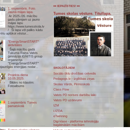
👀 IEPAZĪSTIES! 👀
1. septembris. Foto.
Jaunā mājas lapa.
Tumes skolas vēsture. Titullapa.
Ar 2025./26. mācību
gadu pārejam uz jauno
mājas lapu
https://www.tumesskola.lv
/ Šī lapa vēl paliks kādu
arētu aplūkot vēstur...
"EnergySmartSTART"
aktivitātes
Šajā mācību gadā
Tukuma Raiņa Valsts
ģimnāzijā IGNITIS group
organizēja
"EnergySmartSTART"
atjaunīgās enerģijas nodar...
SKOLOTĀJIEM
Sociālo tīklu drošības ceļvedis
Projekta diena
10.05.2025.
Pedagogs.lv - izglītības ziņas
Bildes no klasēm:
Skolas Vārds, Pirmsskolā
Fotoalbums
Class Flow
Valsts PD norises darbību laiki
Valsts PD uzdevumi
1.septembris Tumes
IZM
pamatskolā
LIZDA
eTwinning
Digi klase - platforma tehnoloģiju
bagātinātām mācībām
Tumes skolas vēsture.