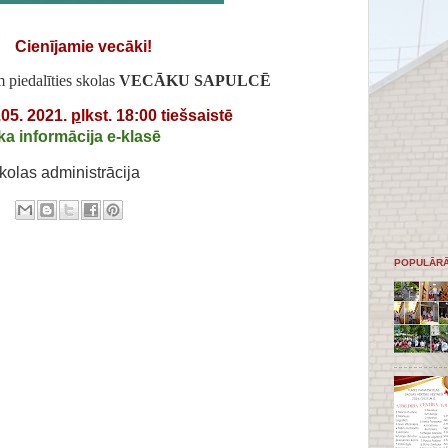
Cienījamie vecāki!
ies skolas
VECĀKU SAPULC
Ē
.05. 2021.
p
lkst. 18:00 tiešsaistē
ka informācija e-klasē
kolas administrācija
POPULĀRĀ