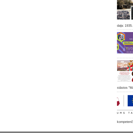
daļa: 1935.
stāstos "Ma
kompetenču 