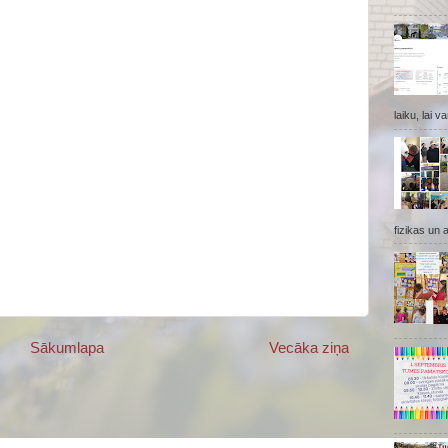
laiku, lai v
fizikas un 
Sākumlapa
Vecāka ziņa