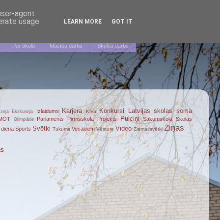
 user-agent
nerate usage
LEARN MORE
GOT IT
Par skolu
Mācību darbs
Skolas darbs
Karjera
Konkursi
Latvijas skolas soma
Izlaidums
KiVa
zeja
Ekskursija
Pulciņi
MOT
Parlaments
Pirmsskola
Projekts
Sākumskola
Skolas
Olimpiāde
Ziņas
Svētki
Video
 diena
Sports
Vecākiem
Tukums
Vēsture
Ziemassvētki
RS