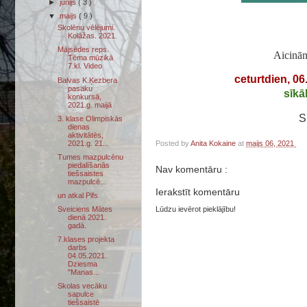
►
jūnijs
( 3 )
▼
maijs
( 9 )
Skolēnu vēlējumi.
Kolāžas. 2021.
Mājsēdes reps.
Aicinām piedalīt
Tēma mūzikā
7.kl. Video
ceturtdien, 06
Balvas K.Ķezbera
pasaku
sīkā
konkursā,
2021.g. maijā
S
3. klase Olimpiskās
dienas
aktivitātēs,
2021.g. 21...
Posted by
Anita Kokaine
at
maijs 06, 2021
Tumes mazpulcēnu
piedalīšanās
Nav komentāru :
tiešsaistes
mazpulcē...
Ierakstīt komentāru
un atkal Pifs
Sveiciens Mātes
Lūdzu ievērot pieklājību!
dienā 2021.
gadā.
7.klases projekta
darbs
04.05.2021.
Dziesma
"Manas...
Skolas vecāku
sapulce
tiešsaistē