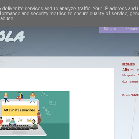
deliver its services and to analyze traffic. Your IP address and
formance and security metrics to ensure quality of service, ge
 abuse.
ola
Sākums
Kontakti
IEZĪMES
Albumi
D
Mazpulks
dzimšanas
KALENDĀ