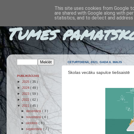
This site uses cookies from Google to 
are shared with Google along with per
statistics, and to detect and address
Tumes pamatsk
CETURTDIENA, 2021. GADA 6. MAIJS
Skolas vecāku sapulce tiešsaistē
PUBLIKĀCIJAS
►
2025
( 35 )
►
2024
( 49 )
►
2023
( 59 )
►
2022
( 62 )
▼
2021
( 45 )
►
decembris
( 3 )
►
novembris
( 6 )
►
oktobris
( 8 )
►
septembris
( 7 )