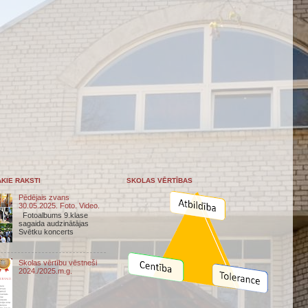
KIE RAKSTI
SKOLAS VĒRTĪBAS
Pēdējais zvans
30.05.2025. Foto. Video.
Fotoalbums 9.klase
sagaida audzinātājas
Svētku koncerts
Skolas vērtību vēstneši
2024./2025.m.g.