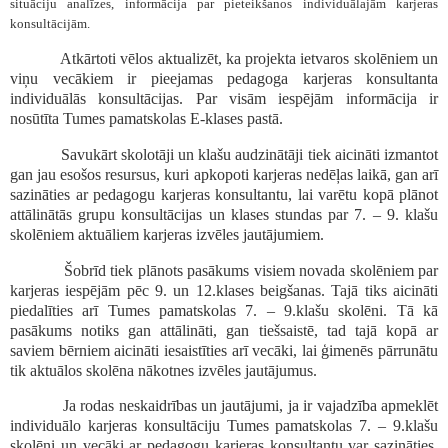
situāciju analīzes, informācija par pieteikšanos individuālajām karjeras
konsultācijām.
Atkārtoti vēlos aktualizēt, ka projekta ietvaros skolēniem un
viņu vecākiem ir pieejamas pedagoga karjeras konsultanta
individuālās konsultācijas. Par visām iespējām informācija ir
nosūtīta Tumes pamatskolas E-klases pastā.
Savukārt skolotāji un klašu audzinātāji tiek aicināti izmantot
gan jau esošos resursus, kuri apkopoti karjeras nedēļas laikā, gan arī
sazināties ar pedagogu karjeras konsultantu, lai varētu kopā plānot
attālinātās grupu konsultācijas un klases stundas par 7. – 9. klašu
skolēniem aktuāliem karjeras izvēles jautājumiem.
Šobrīd tiek plānots pasākums visiem novada skolēniem par
karjeras iespējām pēc 9. un 12.klases beigšanas. Tajā tiks aicināti
piedalīties arī Tumes pamatskolas 7. – 9.klašu skolēni. Tā kā
pasākums notiks gan attālināti, gan tiešsaistē, tad tajā kopā ar
saviem bērniem aicināti iesaistīties arī vecāki, lai ģimenēs pārrunātu
tik aktuālos skolēna nākotnes izvēles jautājumus.
Ja rodas neskaidrības un jautājumi, ja ir vajadzība apmeklēt
individuālo karjeras konsultāciju Tumes pamatskolas 7. – 9.klašu
skolēni un vecāki ar pedagogu karjeras konsultantu var sazināties,