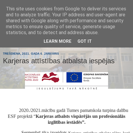
This site uses cookies from Google to deliver its services
Tumes
and to analyze traffic. Your IP address and user-agent are
shared with Google along with performance and security
metrics to ensure quality of service, generate usage
pamatskola
statistics, and to detect and address abuse.
LEARN MORE
GOT IT
TREŠDIENA, 2021. GADA 6. JANVĀRIS
Karjeras attīstības atbalsta iespējas
2020./2021.mācību gadā Tumes pamatskola turpina dalību
ESF projektā “
Karjeras atbalsts vispārējās un profesionālās
izglītības iestādēs”.
Septembrī tika izveidots
Karjeras attīstības atbalsta plāns, kurā