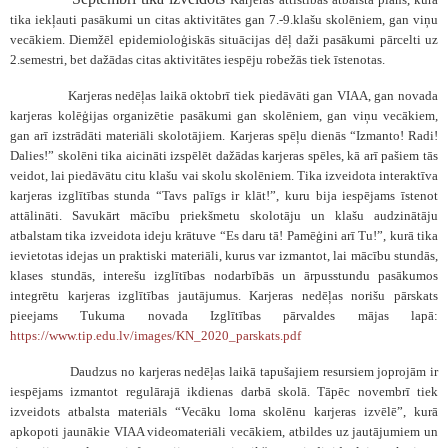
tika iekļauti pasākumi un citas aktivitātes gan 7.-9.klašu skolēniem, gan viņu
vecākiem. Diemžēl epidemioloģiskās situācijas dēļ daži pasākumi pārcelti uz
2.semestri, bet dažādas citas aktivitātes iespēju robežās tiek īstenotas.
Karjeras nedēļas laikā oktobrī tiek piedāvāti gan VIAA, gan novada
karjeras kolēģijas organizētie pasākumi gan skolēniem, gan viņu vecākiem,
gan arī izstrādāti materiāli skolotājiem. Karjeras spēļu dienās “Izmanto! Radi!
Dalies!” skolēni tika aicināti izspēlēt dažādas karjeras spēles, kā arī pašiem tās
veidot, lai piedāvātu citu klašu vai skolu skolēniem. Tika izveidota interaktīva
karjeras izglītības stunda “Tavs palīgs ir klāt!”, kuru bija iespējams īstenot
attālināti. Savukārt mācību priekšmetu skolotāju un klašu audzinātāju
atbalstam tika izveidota ideju krātuve “Es daru tā! Pamēģini arī Tu!”, kurā tika
ievietotas idejas un praktiski materiāli, kurus var izmantot, lai mācību stundās,
klases stundās, interešu izglītības nodarbībās un ārpusstundu pasākumos
integrētu karjeras izglītības jautājumus. Karjeras nedēļas norišu pārskats
pieejams Tukuma novada Izglītības pārvaldes mājas lapā:
https://www.tip.edu.lv/images/KN_2020_parskats.pdf
Daudzus no karjeras nedēļas laikā tapušajiem resursiem joprojām ir
iespējams izmantot regulārajā ikdienas darbā skolā. Tāpēc novembrī tiek
izveidots atbalsta materiāls
“Vecāku loma skolēnu karjeras izvēlē”, kurā
apkopoti jaunākie VIAA videomateriāli vecākiem, atbildes uz jautājumiem un