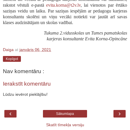
rakstot vēstuli e-pastā
evita.korna@t2v.lv
, lai vienotos par ērtāko
saziņas veidu un laiku. Par saziņas iespējām ar pedagogu karjeras
konsultantu skolēni un viņu vecāki notiekti var jautāt arī savas
klases audzinātājam un skolas vadībai.
Tukuma 2.vidusskolas un Tumes pamatskolas
karjeras konsultante Evita Korna-Opincāne
Daiga
at
janvāris 06, 2021
Kopīgot
Nav komentāru :
Ierakstīt komentāru
Lūdzu ievērot pieklājību!
‹
›
Sākumlapa
Skatīt tīmekļa versiju