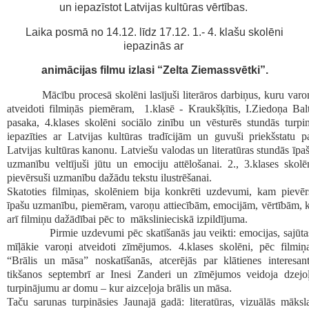
un iepazīstot Latvijas kultūras vērtības.
Laika posmā no 14.12. līdz 17.12. 1.- 4. klašu skolēni
iepazinās ar
animācijas filmu izlasi “Zelta Ziemassvētki”.
Mācību procesā skolēni lasījuši literāros darbiņus, kuru varo
atveidoti filmiņās piemēram, 1.klasē - Kraukšķītis, I.Ziedoņa Bal
pasaka, 4.klases skolēni sociālo zinību un vēsturēs stundās turpi
iepazīties ar Latvijas kultūras tradīcijām un guvuši priekšstatu p
Latvijas kultūras kanonu. Latviešu valodas un literatūras stundās īpa
uzmanību veltījuši jūtu un emociju attēlošanai. 2., 3.klases skolē
pievērsuši uzmanību dažādu tekstu ilustrēšanai.
Skatoties filmiņas, skolēniem bija konkrēti uzdevumi, kam pievēr
īpašu uzmanību, piemēram, varoņu attiecībām, emocijām, vērtībām, 
arī filmiņu dažādībai pēc to mākslinieciskā izpildījuma.
Pirmie uzdevumi pēc skatīšanās jau veikti: emocijas, sajūta
mīļākie varoņi atveidoti zīmējumos. 4.klases skolēni, pēc filmiņ
“Brālis un māsa” noskatīšanās, atcerējās par klātienes interesan
tikšanos septembrī ar Inesi Zanderi un zīmējumos veidoja dzejo
turpinājumu ar domu – kur aizceļoja brālis un māsa.
Taču sarunas turpināsies Jaunajā gadā:
literatūras, vizuālās māksl