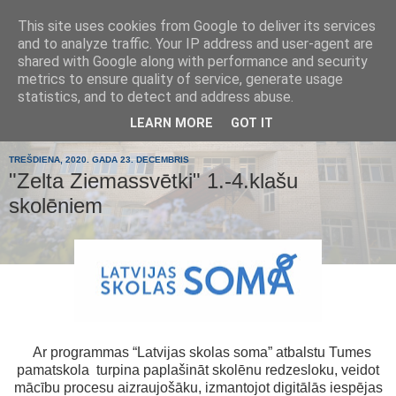
This site uses cookies from Google to deliver its services
Tumes
and to analyze traffic. Your IP address and user-agent are
shared with Google along with performance and security
metrics to ensure quality of service, generate usage
pamatskola
statistics, and to detect and address abuse.
LEARN MORE
GOT IT
TREŠDIENA, 2020. GADA 23. DECEMBRIS
"Zelta Ziemassvētki" 1.-4.klašu
skolēniem
Ar programmas “Latvijas skolas soma” atbalstu Tumes
pamatskola turpina paplašināt skolēnu redzesloku, veidot
mācību procesu aizraujošāku, izmantojot digitālās iespējas