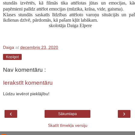
stundās izvērtēs, kā filmās tika attēlotas jūtas un emocijas, kā
paņēmieni palīdz attēlot emocijas (mūzika, krāsa, vide, gaisma).
Klases stundās saskatīs līdzības attēloto varoņu situācijās un pa
ikdienas dzīvē, pārdomās, kā pašam kļūt labākam.
skolotāja Daiga Elpere
Daiga
at
decembris 23, 2020
Kopīgot
Nav komentāru :
Ierakstīt komentāru
Lūdzu ievērot pieklājību!
‹
›
Sākumlapa
Skatīt tīmekļa versiju