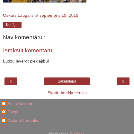
Oskars Laugalis
at
septembris 19, 2019
Kopīgot
Nav komentāru :
Ierakstīt komentāru
Lūdzu ievērot pieklājību!
‹
›
Sākumlapa
Skatīt tīmekļa versiju
Anita Kokaine
Daiga
Oskars Laugalis