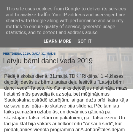
This site uses cookies from Google to deliver its services
Tumes
and to analyze traffic. Your IP address and user-agent are
shared with Google along with performance and security
metrics to ensure quality of service, generate usage
pamatskola
statistics, and to detect and address abuse.
LEARN MORE
GOT IT
PIEKTDIENA, 2019. GADA 31. MAIJS
Latvju bērni danci veda 2019
Pēdējā skolas dienā, 31.maijā TDK "Rikšiņa" 1.-4.klases
dejotāji devās uz bērnu tautas deju festivālu "Latvju bērni
danci veda" Talsos. No rīta laiks dejotājus nelutināja, mazs
lietutiņš mūs pavadīja ik uz soļa, bet mēģinājumus
Sauleskalna estrādē izturējām, lai gan dažu brīdi katra kāja
uz savu pusi gāja - jo skatuve bija slidena. Pēc tam jau
laiks pamazām uzlabojās, un devāmies gājienā pa
skaistajām Talsu ielām un pakalniem, gar Talsu ezeru. Un
tad jau klāt bija vakars ar lielkoncertu "Ar sauli sirdī", kur
piedalījāmies vienotā programmā ar A.Johanštāles dejām