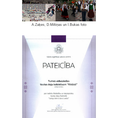
A.Zaķes, D.Miltiņas un I.Bukas foto