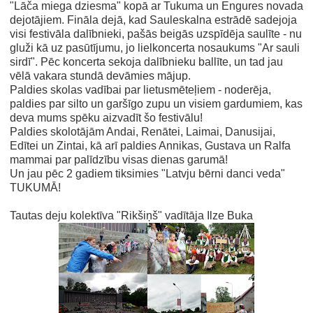
"Lāča miega dziesma" kopā ar Tukuma un Engures novada
dejotājiem. Fināla dejā, kad Sauleskalna estrādē sadejoja
visi festivāla dalībnieki, pašās beigās uzspīdēja saulīte - nu
gluži kā uz pasūtījumu, jo lielkoncerta nosaukums "Ar sauli
sirdī". Pēc koncerta sekoja dalībnieku ballīte, un tad jau
vēlā vakara stundā devāmies mājup.
Paldies skolas vadībai par lietusmēteļiem - noderēja,
paldies par silto un garšīgo zupu un visiem gardumiem, kas
deva mums spēku aizvadīt šo festivālu!
Paldies skolotājām Andai, Renātei, Laimai, Danusijai,
Edītei un Zintai, kā arī paldies Annikas, Gustava un Ralfa
mammai par palīdzību visas dienas garumā!
Un jau pēc 2 gadiem tiksimies "Latvju bērni danci veda"
TUKUMĀ!
Tautas deju kolektīva "Rikšiņš" vadītāja Ilze Buka