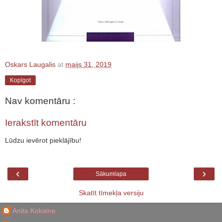
Oskars Laugalis
at
maijs 31, 2019
Kopīgot
Nav komentāru :
Ierakstīt komentāru
Lūdzu ievērot pieklājību!
‹
›
Sākumlapa
Skatīt tīmekļa versiju
Anita Kokaine