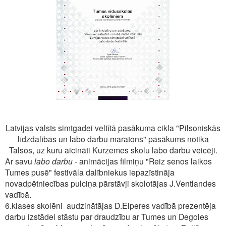
Latvijas valsts simtgadei veltītā pasākuma cikla "Pilsoniskās
līdzdalības un labo darbu maratons" pasākums notika
Talsos, uz kuru aicināti Kurzemes skolu labo darbu veicēji.
Ar savu
labo darbu -
animācijas filmiņu "Reiz senos laikos
Tumes pusē"
festivāla dalībniekus iepazīstināja
novadpētniecības pulciņa pārstāvji skolotājas J.Ventlandes
vadībā.
6.klases skolēni audzinātājas D.Elperes vadībā prezentēja
darbu izstādei stāstu par draudzību ar Tumes un Degoles