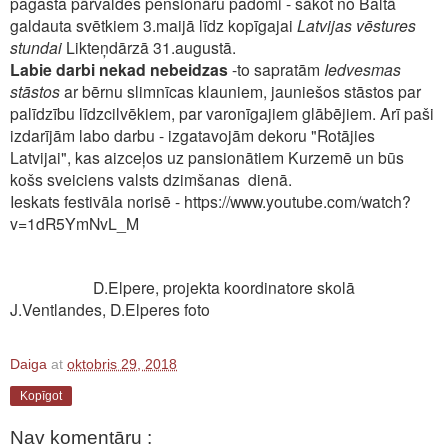
pagasta pārvaldes pensionāru padomi - sākot no Baltā
galdauta svētkiem 3.maijā līdz kopīgajai
Latvijas
vēstures
stundai
Likteņdārzā 31.augustā.
Labie darbi nekad nebeidzas
-to sapratām
Iedvesmas
stāstos
ar bērnu slimnīcas klauniem, jauniešos stāstos par
palīdzību līdzcilvēkiem, par varonīgajiem glābējiem. Arī paši
izdarījām labo darbu - izgatavojām dekoru "Rotājies
Latvijai", kas aizceļos uz pansionātiem Kurzemē un būs
košs sveiciens valsts dzimšanas dienā.
Ieskats festivāla norisē - https://www.youtube.com/watch?
v=1dR5YmNvL_M
D.Elpere, projekta koordinatore skolā
J.Ventlandes, D.Elperes foto
Daiga
at
oktobris 29, 2018
Kopīgot
Nav komentāru :