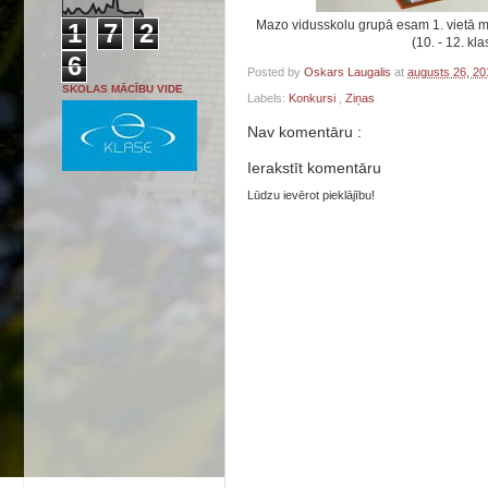
Mazo vidusskolu grupā esam 1. vietā 
1
7
2
(10. - 12. kl
6
Posted by
Oskars Laugalis
at
augusts 26, 2
SKOLAS MĀCĪBU VIDE
Labels:
Konkursi
,
Ziņas
Nav komentāru :
Ierakstīt komentāru
Lūdzu ievērot pieklājību!