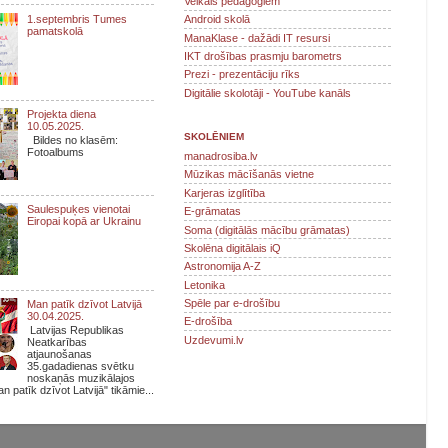
Veikals pedagogiem
1.septembris Tumes
Android skolā
pamatskolā
ManaKlase - dažādi IT resursi
IKT drošības prasmju barometrs
Prezi - prezentāciju rīks
Digitālie skolotāji - YouTube kanāls
Projekta diena
10.05.2025.
SKOLĒNIEM
Bildes no klasēm:
Fotoalbums
manadrosiba.lv
Mūzikas mācīšanās vietne
Karjeras izglītība
Saulespuķes vienotai
E-grāmatas
Eiropai kopā ar Ukrainu
Soma (digitālās mācību grāmatas)
Skolēna digitālais iQ
Astronomija A-Z
Letonika
Spēle par e-drošību
Man patīk dzīvot Latvijā
30.04.2025.
E-drošība
Latvijas Republikas
Uzdevumi.lv
Neatkarības
atjaunošanas
35.gadadienas svētku
noskaņās muzikālajos
n patīk dzīvot Latvijā" tikāmie...