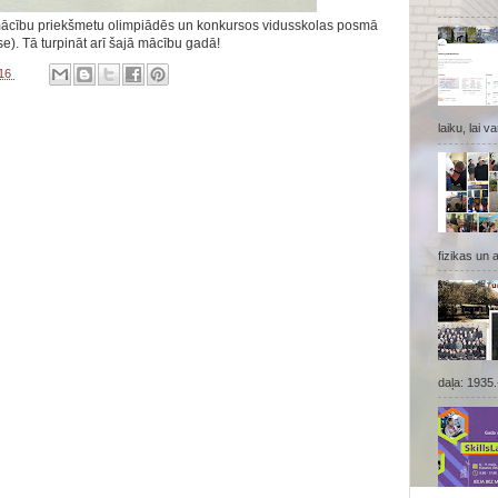
mācību priekšmetu olimpiādēs un konkursos vidusskolas posmā
ase). Tā turpināt arī šajā mācību gadā!
016
laiku, lai v
fizikas un 
daļa: 1935.