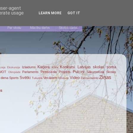
 user-agent
nerate usage
LEARN MORE
GOT IT
Par skolu
Mācību darbs
Skolas darbs
Karjera
Konkursi
Latvijas skolas soma
Izlaidums
KiVa
zeja
Ekskursija
Pulciņi
MOT
Parlaments
Pirmsskola
Projekts
Sākumskola
Skolas
Olimpiāde
Ziņas
Svētki
Video
 diena
Sports
Vecākiem
Tukums
Vēsture
Ziemassvētki
RS