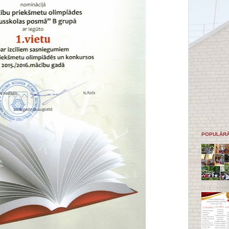
POPULĀRĀ