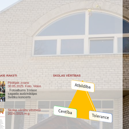
KIE RAKSTI
SKOLAS VĒRTĪBAS
Pēdējais zvans
30.05.2025. Foto. Video.
Fotoalbums 9.klase
sagaida audzinātājas
Svētku koncerts
Skolas vērtību vēstneši
2024./2025.m.g.