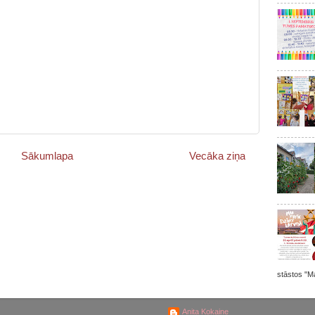
Sākumlapa
Vecāka ziņa
stāstos "Ma
Anita Kokaine