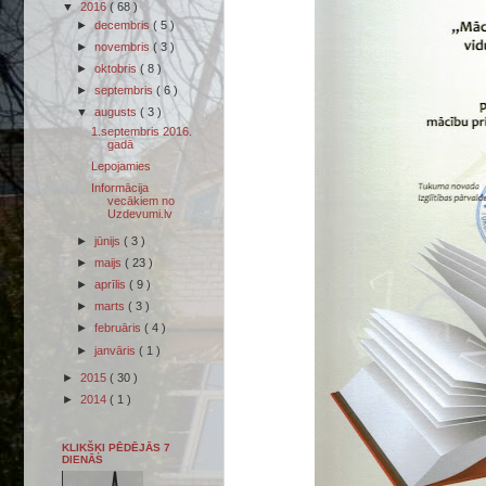
▼
2016
( 68 )
►
decembris
( 5 )
►
novembris
( 3 )
►
oktobris
( 8 )
►
septembris
( 6 )
▼
augusts
( 3 )
1.septembris 2016.
gadā
Lepojamies
Informācija
vecākiem no
Uzdevumi.lv
►
jūnijs
( 3 )
►
maijs
( 23 )
►
aprīlis
( 9 )
►
marts
( 3 )
►
februāris
( 4 )
►
janvāris
( 1 )
►
2015
( 30 )
►
2014
( 1 )
KLIKŠĶI PĒDĒJĀS 7
DIENĀS