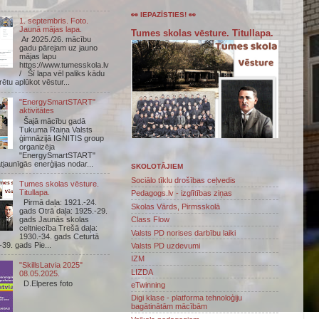
👀 IEPAZĪSTIES! 👀
1. septembris. Foto.
Jaunā mājas lapa.
Tumes skolas vēsture. Titullapa.
Ar 2025./26. mācību
gadu pārejam uz jauno
mājas lapu
https://www.tumesskola.lv
/ Šī lapa vēl paliks kādu
arētu aplūkot vēstur...
"EnergySmartSTART"
aktivitātes
Šajā mācību gadā
Tukuma Raiņa Valsts
ģimnāzijā IGNITIS group
organizēja
"EnergySmartSTART"
atjaunīgās enerģijas nodar...
SKOLOTĀJIEM
Sociālo tīklu drošības ceļvedis
Tumes skolas vēsture.
Titullapa.
Pedagogs.lv - izglītības ziņas
Pirmā daļa: 1921.-24.
Skolas Vārds, Pirmsskolā
gads Otrā daļa: 1925.-29.
gads Jaunās skolas
Class Flow
celtniecība Trešā daļa:
Valsts PD norises darbību laiki
1930.-34. gads Ceturtā
-39. gads Pie...
Valsts PD uzdevumi
IZM
"SkillsLatvia 2025"
LIZDA
08.05.2025.
D.Elperes foto
eTwinning
Digi klase - platforma tehnoloģiju
bagātinātām mācībām