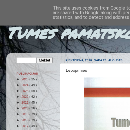
This site uses cookies from Google to 
are shared with Google along with per
statistics, and to detect and address
Tumes pamatsk
PIEKTDIENA, 2016. GADA 26. AUGUSTS
Lepojamies
PUBLIKĀCIJAS
►
2025
( 35 )
►
2024
( 49 )
►
2023
( 59 )
►
2022
( 62 )
►
2021
( 45 )
►
2020
( 36 )
►
2019
( 79 )
►
2018
( 79 )
►
2017
( 49 )