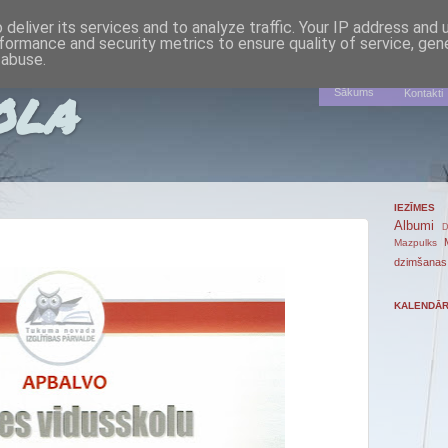
deliver its services and to analyze traffic. Your IP address and
formance and security metrics to ensure quality of service, ge
 abuse.
ola
Sākums
Kontakti
IEZĪMES
Albumi
D
Mazpulks
dzimšanas
KALENDĀ